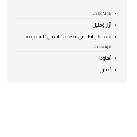
تاغلاغالت
أزّار ؤمليل
نصب الخِياط.. في قصيدة “تاسمي” لمجموعة
لبوشارت
أهاوْد!
أغنبور