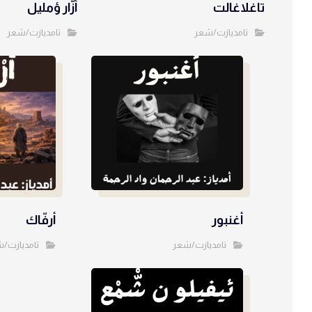
تاغلاغالت
أزّار ؤمليل
تامديازت/شعر
تامديازت/شعر
أغنبور
أرفّاك
تامديازت/شعر
تامديازت/