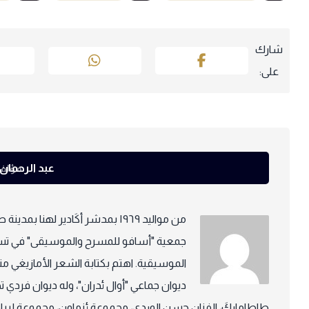
عبد الرحمان 
مؤلف
من مواليد ١٩٦٩ بمدشر أكَادير له
جمعية "أسافو للمسرح والموسيقى" في تسع
الموسيقية. اهتم بكتابة الشعر الأمازيغي منذ 
ديوان جماعي "أوال ئدران"، وله ديوان فردي
طاطاماركَ، الفنان حسن الوردي، مجموعة ئزماون، مجموعة لربا