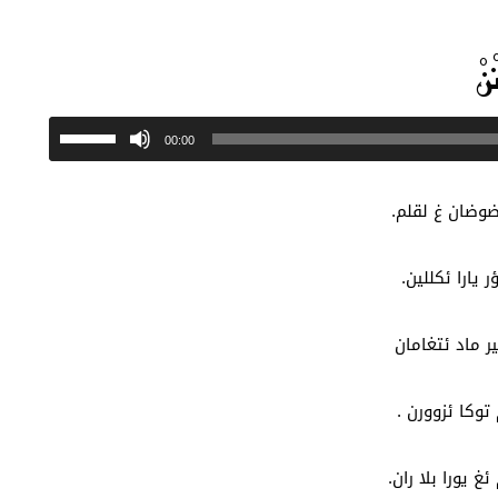
ْنْ
شغل
استخدم
00:00
لصوت
مفاتيح
الأسهم
ضوضان غ لقلم.
أعلى/
أسفل
ر يارا ئكللين.
لزيادة
أو
ر ماد ئتغامان
خفض
مستوى
توكا ئزوورن .
الصوت.
 يورا بلا ران.