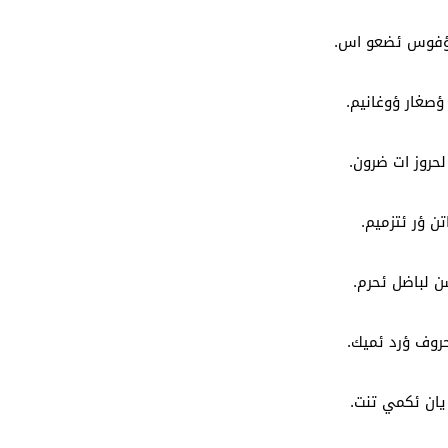
ؤفوس ئضعو اس.
صغار ؤوغانيم.
لحروز ات ضرون.
تن ؤر ئتزميم.
ن لباضل ئحرم.
حروف ؤرد ئميك.
 يان ئكمي تنت.