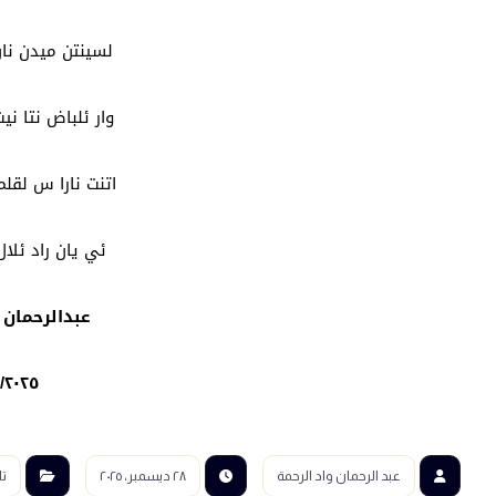
لسينتن ميدن نان
وار ئلباض نتا ني
اتنت نارا س لقلم
ئي يان راد ئلال 
عبدالرحمان 
٢/٢٠٢٥
عبد الرحمان واد الرحمة
٢٨ ديسمبر، ٢٠٢٥
ت