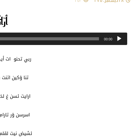
٢٨ ديسمبر، ٢٠٢٥
٢٥٠
أرّات
م
00:00
ا
ربي تحنو ات أي
تنا ؤكين اتنت ؤ
ارايت ئسن غ لخي
اسرسن ؤر تارام 
ئشيض نيت لقلم ئغ