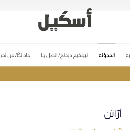
ية
المدوّنة
نييلكيم ديدنغ/ اتصل بنا
ماد نكَا/ من نح
أرّاتْن