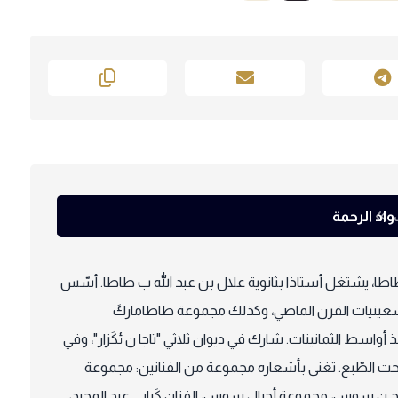
واد الرحمة
نا بمدينة طاطا، يشتغل أستاذا بثانوية علال بن عبد الله ب طاطا. أسّس
ينيات القرن الماضي، وكذلك مجموعة طاطاماركَ
أواسط الثمانينات. شارك في ديوان ثلاثي "تاجا ن ئكَزار"، وفي
 تحت الطّبع. تغنى بأشعاره مجموعة من الفنانين: مجموعة
ح ن سوس، مجموعة أجيال سوس، الفنان كَرابي عبد المجيد،