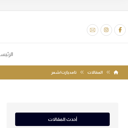
الرئيس
المقالات
تامديازت/شعر
أحدث المقالات