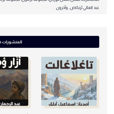
عبد العالي ئزنكاض...وآخرون
المنشورات ذا