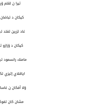
تيرا ن لقلم ؤرا
كيكان د ئباضان 
غاد ئزرين ئفلد ئي
كيكان د ؤزازو تي
مامنك رانسمود ئي
اياقلاي إتيزي ئ
ؤلا أفكان ن غاسا
مشان كان ئفوكا 