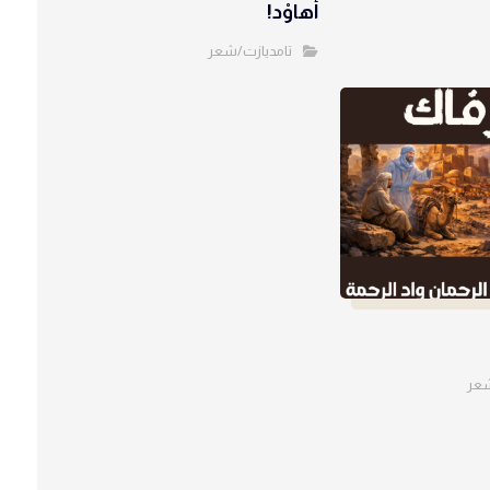
أهاوْد!
تامديازت/شعر
شعر