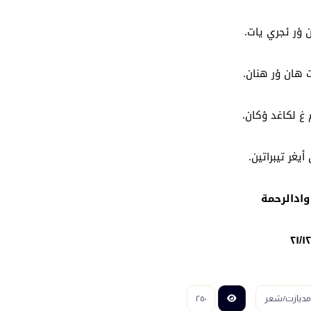
 ؤر ئجري يات.
ت هان ؤر هنان.
 غ لكاغد ؤكان.
أيغر تيبراتين.
وادالرحمة
٢١/١
امديازت/شعر
٢٥٠