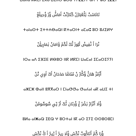
تَانَاسْتْ ئِتّْعْبَارْنْ كْتَارْنْتْ أَمَاشّْ ؤُرْ ؤُحِيلْغْ
ⵜⴰⵏⴰⵙⵜ ⵉⵜⵜⵄⴱⴰⵕⵏ ⴽⵜⴰⵔⵏⵜ ⴰⵎⴰⵛ ⵓⵔ ⵓⵃⵉⵍⵖ
نْرَا أَ ئْفِيضْ لْبُورْ نّْكْ لْكْمْ وَّامَانْ ئِمَارِييّْنْ
ⵏⵔⴰ ⴰⴷ ⵉⴼⵉⴹ ⵍⴱⵓⵔ ⵏⵏⴽ ⵍⴽⵎⵏ ⵡⴰⵎⴰⵏ ⵉⵎⴰⵔⵉⵢⵢⵏ
أَزْمْزْ هَانّْ ؤُݣَّارْ نْ مْنَاصَّا صَاحَانْ أَكْ أَوِي تْنْ
ⴰⵣⵎⵣ ⵀⴰⵏⵏ ⵓⴳⴳⴰⵔ ⵏ ⵎⵏⴰⵚⵚⴰ ⵚⴰⵃⴰⵏ ⴰⴽ ⴰⵡⵉ ⵜⵏ
ؤُلَا أَنْژَارْ ئِضْرْ غْ ؤُرتَان نّْكْ أَرْ يِّي سُّوسُّومْنْ
ⵓⵍⴰ ⴰⵏⵥⴰⵕ ⵉⴹⵕ ⵖ ⵓⵔⵜⴰⵏ ⵏⴽ ⴰⵔ ⵉⵢⵉ ⵙⵙⵓⵙⵓⵎⵏ
ؤُرَا كّْمْ أَتَاݣُوتْ نْكْسْ ؤُلَا رِيحْ أَ رِّيحْ أَ كّْ نْكْسْ