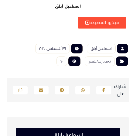
اسماعيل أبلق
فيديو القصيدة
اسماعيل أبلق
٣١ أغسطس، ٢٠٢٥
تامديازت/شعر
٧٠
اسماعيل أبلق