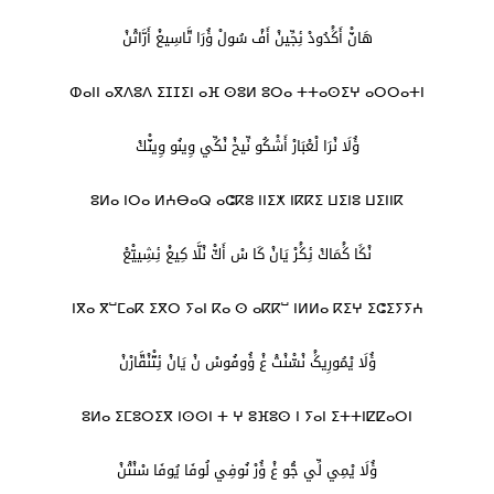
هَانّْ أَݣْدُودْ ئِجِّينْ أَفْ سُولْ ؤُرَا تَّاسِيغْ أَرَّاتْنْ
ⵀⴰⵏⵏ ⴰⴳⴷⵓⴷ ⵉⵊⵊⵉⵏ ⴰⴼ ⵙⵓⵍ ⵓⵔⴰ ⵜⵜⴰⵙⵉⵖ ⴰⵔⵔⴰⵜⵏ
ؤُلَا نْرَا لْعْبَارْ أَشْكُو نِّيخْ نْكِّي وِينُو وِينّْكْ
ⵓⵍⴰ ⵏⵔⴰ ⵍⵄⴱⴰⵕ ⴰⵛⴽⵓ ⵏⵏⵉⵅ ⵏⴽⴽⵉ ⵡⵉⵏⵓ ⵡⵉⵏⵏⴽ
نْݣَا ݣْمَاكْ ئِݣْرْ يَانْ كَا سْ أَكّْ نْلَّا كِيغْ ئِشِييّْعْ
ⵏⴳⴰ ⴳⵯⵎⴰⴽ ⵉⴳⵔ ⵢⴰⵏ ⴽⴰ ⵙ ⴰⴽⴽⵯ ⵏⵍⵍⴰ ⴽⵉⵖ ⵉⵛⵉⵢⵢⵄ
ؤُلَا يْمُورِيݣْ نْسّْنْتْ غْ ؤُوفُوسْ نْ يَانْ ئِتّْنْقَّارْنْ
ⵓⵍⴰ ⵉⵎⵓⵔⵉⴳ ⵏⵙⵙⵏ ⵜ ⵖ ⵓⴼⵓⵙ ⵏ ⵢⴰⵏ ⵉⵜⵜⵏⵇⵇⴰⵔⵏ
ؤُلَا يْمِي لِّي جُّو غْ ؤُرْ نُوفِي لُوفَا يُوفَا سْنْتْنْ