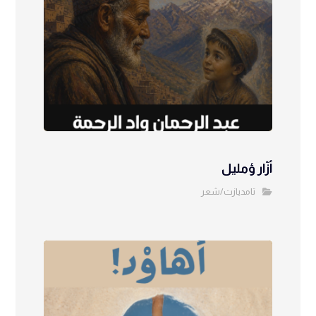
أزّار ؤمليل
تامديازت/شعر