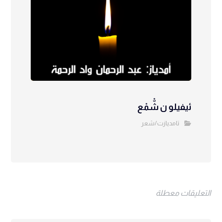
ئيفيلو ن شّْمْع
تامديازت/شعر
التعليقات معطلة