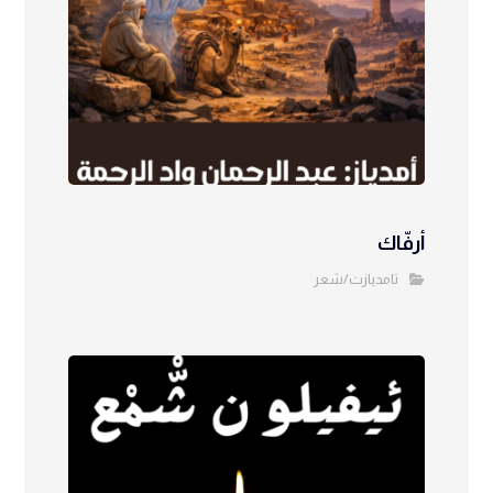
أرفّاك
تامديازت/شعر