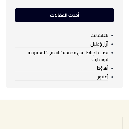
أحدث المقالات
تاغلاغالت
أزّار ؤمليل
نصب الخِياط.. في قصيدة “تاسمي” لمجموعة
لبوشارت
أهاوْد!
أغنبور