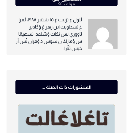
مؤلف
ئلول غ تزنيت غ ١٥ شتنبر ١٩٨٨، ئغرا
غ تسداويت ابن زهر غ ؤكَادير،
تاووري نس ئكَات ؤسّلمد، ئسهيمّا
س ؤماركَ ن سوس د ؤفران نّس أر
كَيس ئتّارا.
المنشورات ذات الصلة ...