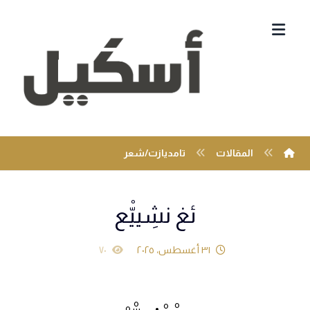
المقالات
تامديازت/شعر
ئغ نشِييّْع
٣١ أغسطس، ٢٠٢٥
٧٠