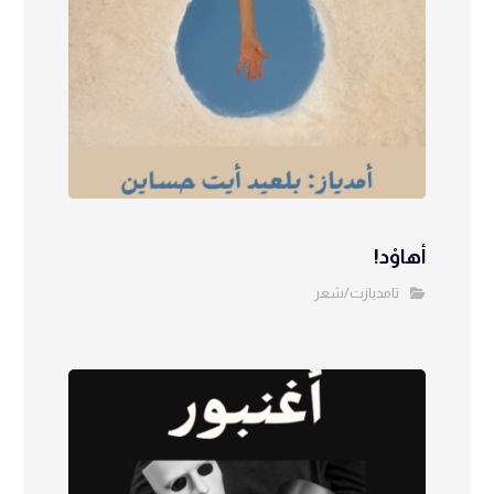
أهاوْد!
تامديازت/شعر