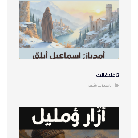
تاغلاغالت
تامديازت/شعر