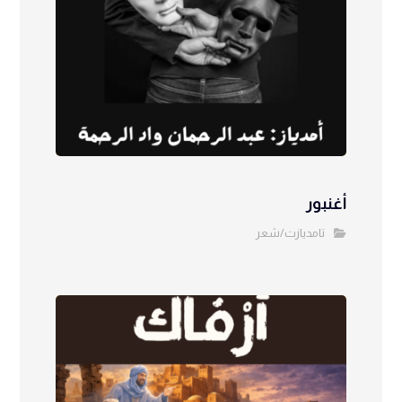
أغنبور
تامديازت/شعر