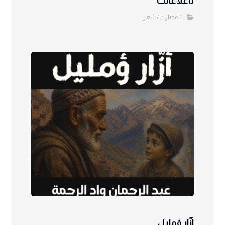
تاغلاغالت
تامديازت/شعر
أزّار ؤمليل