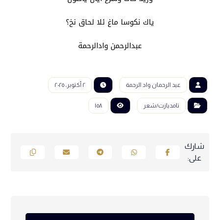
ياك نكوسا ماغ ئلا لحاق نخ؟
عبدالرحمن وادالرحمة
عبد الرحمان واد الرحمة
٢ أكتوبر، ٢٠٢٥
تامديازت/شعر
١٥٨