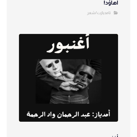
أهاوْد!
تامديازت/شعر