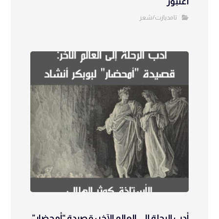
أغنبور
تامديازت/شعر
أدب الرحلة إلى العالم الآخر: قصيدة “أمحضار”