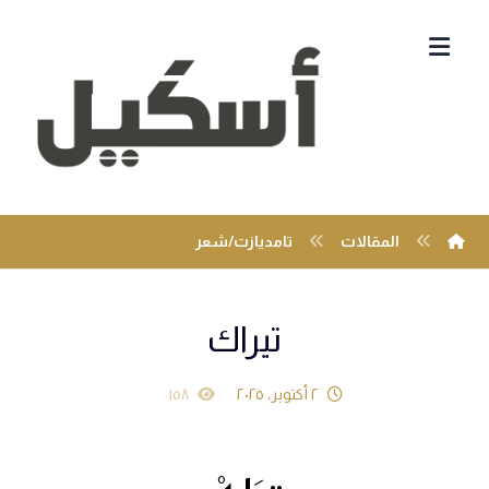
المقالات
تامديازت/شعر
تيراك
٢ أكتوبر، ٢٠٢٥
١٥٨