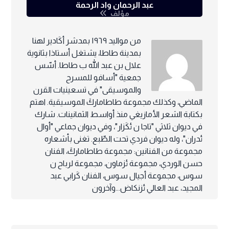
عبد الرحمان واد الرحمة
مؤلف
من مواليد ١٩٦٩ بمدشر أكَادير لهنا
بمدينة طاطا، يشتغل أستاذا بثانوية
علال بن عبد الله ب طاطا. أسّس
جمعية "أسافو للمسرح
والموسيقى" في تسعينيات القرن
الماضي، وكذلك مجموعة طاطاماركَ الموسيقية. اهتم
بكتابة الشعر الأمازيغي منذ أواسط الثمانينات. شارك
في ديوان ثلاثي "تاجا ن ئكَزار"، وفي ديوان جماعي "أوال
ئدران"، وله ديوان فردي تحت الطّبع. تغنى بأشعاره
مجموعة من الفنانين: مجموعة طاطاماركَ، الفنان
حسن الوردي، مجموعة ئزماون، مجموعة لرباح ن
سوس، مجموعة أجيال سوس، الفنان كَرابي عبد
المجيد، عبد العالي ئزنكاض...وآخرون