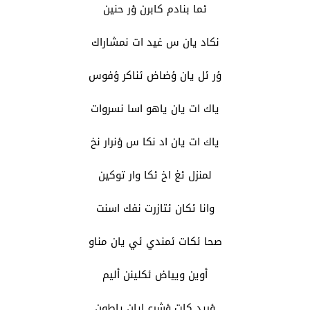
ئما بنادم كابرن ؤر حنين
نكاد يان س غيد ات نمشاراك
ؤر ئل يان ؤضاض ئناكر ؤفوس
ياك ات يان ياهو اسا نسروات
ياك ات يان اد نكا س ؤنرار نخ
لمنزل ئغ اخ ئكا وار توكين
وانا ئكان ئتازرت نفك اسنت
صحا ئكات ئمندي ئي يان مناو
أوين ويياض ئكلينن أليم
ؤريد كات ؤشرع ايان ياطون