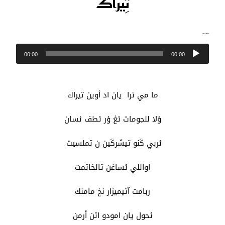
تِيرَاكْ
قصيدة شعرية أمازيغية: "تيراك" للشاعر عبد الرحمن واد الرحمة
مشغل
00:00
00:00
الصوت
ما مي ئرا يان اد أوين تيراك
ؤلا للجومات ئغ ؤر ئطف ئسان
ئربي كَنو تيشركَين ن تملسيت
اواللي ئساغن تالخاتمت
ربامت آتيميزار نخ مامنك
ئحول يان امودو اتن أرمن