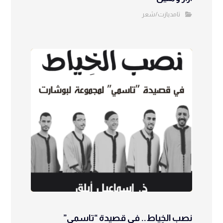
تامديازت/شعر
نصب الخِياط.. في قصيدة “تاسمي”