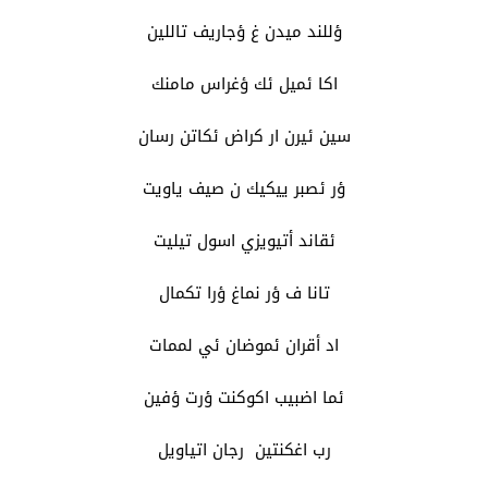
ؤللند ميدن غ ؤجاريف تاللين
اكا ئميل ئك ؤغراس مامنك
سين ئيرن ار كراض ئكاتن رسان
ؤر ئصبر ييكيك ن صيف ياويت
ئقاند أتيويزي اسول تيليت
تانا ف ؤر نماغ ؤرا تكمال
اد أقران ئموضان ئي لممات
ئما اضبيب اكوكنت ؤرت ؤفين
رب اغكنتين رجان اتياويل