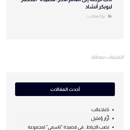
لبوبكر أنشاد
تيرّا/مقالات
التعليقات معطلة
أحدث المقالات
تاغلاغالت
أزّار ؤمليل
نصب الخِياط.. في قصيدة “تاسمي” لمجموعة