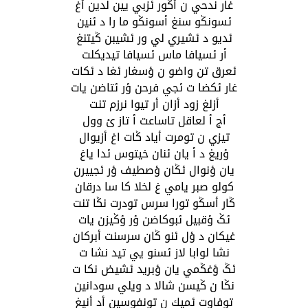
غار ندحي ن أݣور ئزبي يين لدين أغ
ئسونݣو سنغ أسونݣو ما را د ئنين
ئديو د ئشيري لي ور ئشيبن ݣيتنغ
أر ئسيافا ماس ئسيافا تيديكلت
ئعرق تن واضو ن ؤسغار ئغا د ئكات
غار ئكضا ت ئجي فرحن ؤر ئتاضن يات
أزلغ زود أزان أر تيوا نرزم تنت
أج أ لعاقل تاساعت أ تاز ئ وول
تيزي ن تومرت أياد ݣات اغ أزيوال
ؤريغ د أ يان ئنان خيتوس ئدا ياغ
يان ؤنوال ئݣان ؤصطيف ؤر ئجييرن
كولو صبر يامي غ لخلا كا سا درقان
ݣار أسݣو تورا سرس تودرت نݣا تنت
ئݣ ؤقبيل ئبوكاضن ؤر ؤݣيزن يات
غيكان د ؤل ئنو ݣان سرسنت أبركان
نشا لوابا لاز ئسنو يي تيد نشا ت
ئݣ ؤغݣمي يان ؤبريد ئشيض نكا ت
نݣا ن ݣيسن شالا د ويلي سودانين
توفاوت ئميك ن تونفوسين أد أنيغ