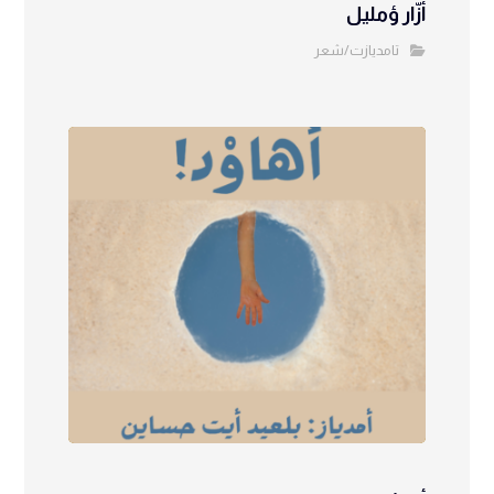
أزّار ؤمليل
تامديازت/شعر