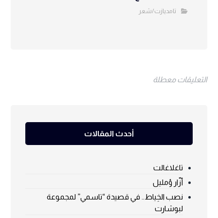
تامديازت/شعر
التعليقات معطلة
أحدث المقالات
تاغلاغالت
أزّار ؤمليل
نصب الخِياط.. في قصيدة “تاسمي” لمجموعة
لبوشارت