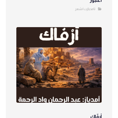
أغنبور
تامديازت/شعر
أرفّاك