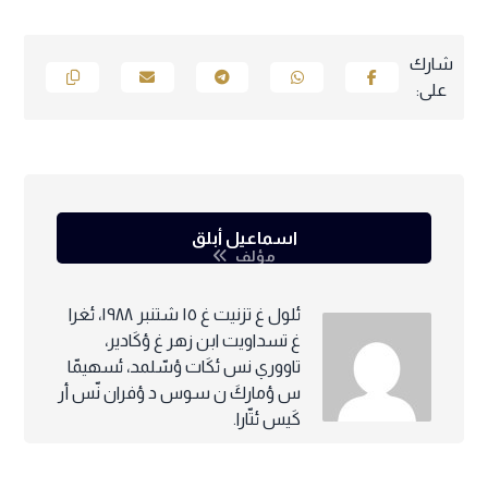
اسماعيل أبلق
مؤلف
ئلول غ تزنيت غ ١٥ شتنبر ١٩٨٨، ئغرا
غ تسداويت ابن زهر غ ؤكَادير،
تاووري نس ئكَات ؤسّلمد، ئسهيمّا
س ؤماركَ ن سوس د ؤفران نّس أر
كَيس ئتّارا.