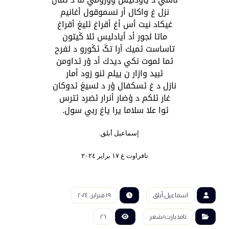
نزل غ واكال أر نسموقول أغانيم
غيكاد نيت أس أغ أقراغ ئليغ أقراغ
ماتا لجور أد أيادليس ئلا ݣيتون
تاساست ئميك أرا تݣ ئݣورو د لفرح
ئما لموت نكي ديدك أد ؤر ئداومن
ئبيد وازار ن ييلم ئنو زود أمار
نازل د غ ئسكفال ؤر د لسيغ ئدوكان
غار ئلكم د ؤضار أنرار ئضرد ئترس
ئوا علا سلاما يرا ياغ ربي سول.
إسماعيل أبلق.
تافراوت غ ١٧ براير ٢٠٢٤
اسماعيل أبلق
١٩ فبراير، ٢٠٢٤
تامديازت/شعر
٢٦