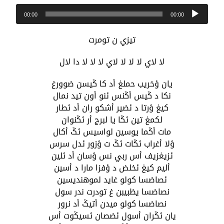
مشغل
00:00
00:00
الصوت
تيزي ن تومرت
لا لاي لا لا لا لاي لا لا لا دا لال
يان ؤخريب حملغ أد كا ݣيسن ضوورغ
نكا د ݣيس أݣنس ئنو أون تيد نمال
كيغ ؤرتا د ئضير أشكو ران أد ئطار
لكمغ تين ئݣا يا لبرج أر ئݣنوان
مات أݣما يوسين لواسيس ئݣ أكال
ؤلا أغراب ئݣات ئݣ ت ؤزور ئدل سرس
ئزيغزيف أس ربي نس ؤسان أد ئلين
أليم كيغ ئخلض د ؤفزا مارا د أسين
ئصاضسا كولو غايد لموهنديسين
نصاضسا يظبيبن غ تودرت ندر سول
نصاضسا كولو ميدن أتيݣ أد نرور
يان ئݣران أسول ئضصان ئسيݣوت أس