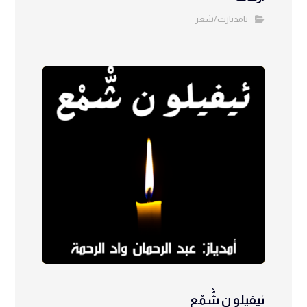
تامديازت/شعر
ئيفيلو ن شّْمْع