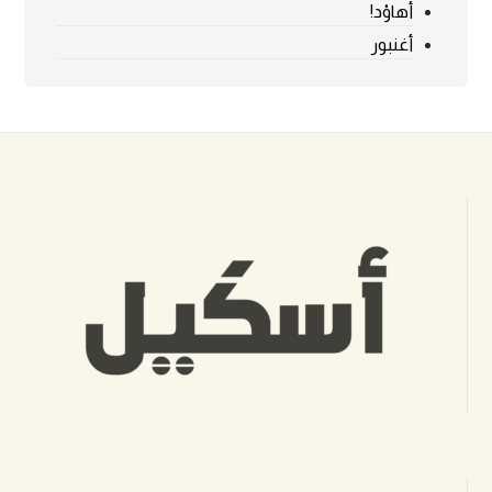
أهاوْد!
أغنبور