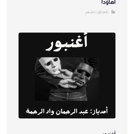
أهاوْد!
تامديازت/شعر