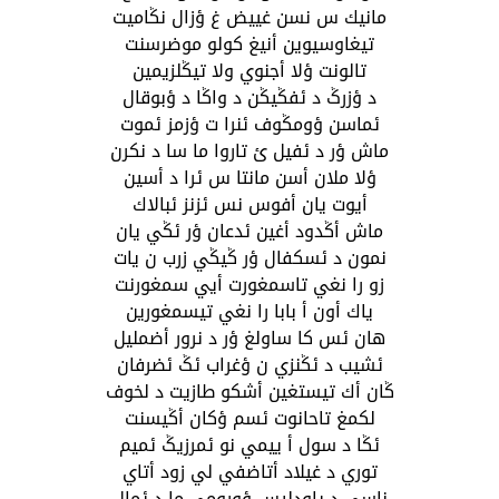
مانيك س نسن غييض غ ؤزال نݣاميت
تيغاوسيوين أنيغ كولو موضرسنت
تالونت ؤلا أجنوي ولا تيݣلزيمين
د ؤزرݣ د ئفݣيݣن د واݣا د ؤبوقال
ئماسن ؤومݣوف ئنرا ت ؤزمز ئموت
ماش ؤر د ئفيل ئ تاروا ما سا د نكرن
ؤلا ملان أسن مانتا س ئرا د أسين
أيوت يان أفوس نس ئزنز ئبالاك
ماش أݣدود أغين ئدعان ؤر ئݣي يان
نمون د ئسكفال ؤر ݣيݣي زرب ن يات
زو را نغي تاسمغورت أيي سمغورنت
ياك أون أ بابا را نغي تيسمغورين
هان ئس كا ساولغ ؤر د نرور أضمليل
ئشيب د ئݣنزي ن ؤغراب ئݣ ئضرفان
ݣان أك تيستغين أشكو طازيت د لخوف
لكمغ تاحانوت ئسم ؤكان أݣيسنت
ئݣا د سول أ ييمي نو ئمرزيݣ ئميم
توري د غيلاد أتاضفي لي زود أتاي
ناسي د ياودليس ؤورومي ما د ئمال