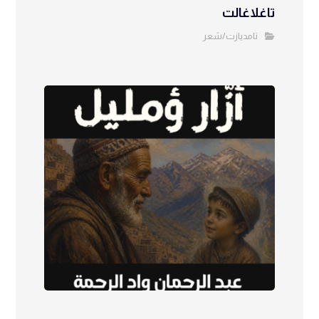
تاغلاغالت
تامديازت/شعر