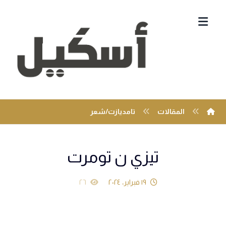
المقالات
تامديازت/شعر
تيزي ن تومرت
١٩ فبراير، ٢٠٢٤
٢٦