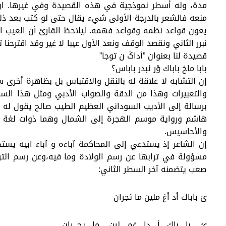
مدة، وله أسطر نموذجية في هذه القصيدة وفي غيرها. ان ا
منعه فالشعر بالدرجة الأولى شيء يقال حتى لو كتب بعد ذلك
يعون قواعد نظمه وقواعد فهمه. ليلاحظ القارئ أن العيب 
نبرر الثاني ونقصد الوقف ونعد الأول عيبا لا غير وقد اقترحنا
قصيدة لنا بعنوان ”أداݣ ن توجا”
بابا ماخ باباك ؤر ئبدر باباس؟
إن التشابه لا علاقة له بالنقل والاقتباس بل بظاهرة أخرى 
والتعبيرات وهذا من الدقة والصواب الأدبي ومثل هذا الس
برسالة إلى الأديب السوداني العظيم الطيب صالح يقول له ف
هاشم ورواية موسم الهجرة إلى الشمال وهما ذوات لغة رف
والأحاسيس.
إن الشاعر إذ يستدعي إلى المحاكمة آباءه و آباء ابيه يس
مسؤولة في ترابها عن رسم الولادة وما فيه،وعن رسم التر
صعب يتضمنه آخر السطر الثاني:
ئ باباك أد أغ ملين ما ئجران
ئ _ با_ باك_ أ_ دا_ غم_ لين _ ما_ يج_ران