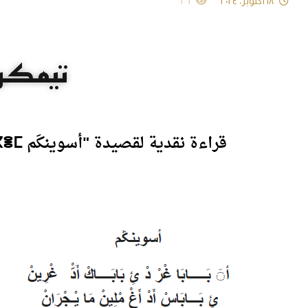
١٨ أكتوبر، ٢٠٢٤
٢٦
تيمكر
قراءة نقدية لقصيدة "أسوينكَم ⴰⵙⵡⵉⵏⴳⴻⵎ" للشاعر الطيب بوشطارت