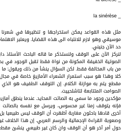
_ la sinérèse
مثل هذه القواعد يمكن استخراجها و تنظيرها في شعرنا 
موسيقي وهو لازم للانتباه الى هذه القضايا. ويعتبر الاهتمام
حد الآن جنيني.
لنركز الآن على الوقف ولنستذكر ما قاله الباحث الأستاذ 
الصوتية الخفيفة المكونة من نواة فقط تقبل الوجود في بداي
من باب المخالفة فقط. لكن السؤال ينشأ من ذلك ويقول: ما ه
كلا وهذا هو سبب استمرار الشعراء الأمازيغ خاصة في مجا
مقطع يتم به موازنة الكلام. إن التوقف الطفيف هو الذي ج
الصوامت المتتابعة لتاشلحييت.
مؤكدين وجود ما سمي به الصائت المحايد. عندما ينطق أمازيغ
فإنه يتوقف زمنا غير محسوس، ويرسل مع نفسه بالصائت ال
أخرى قادها باحثون مغاربة أظهرت أن الوقف ليس طبيعيا بل 
وصعوبة القراءة الإجمالية والرسم العربي. إن هذا الخلاف غي
حول أمر آخر هو أن الوقف وان كان غير طبيعي ينشئ مقطعا 