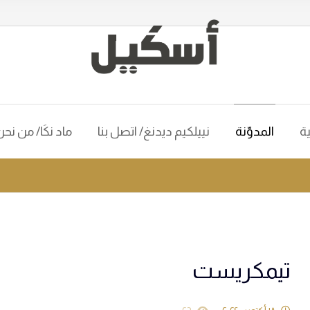
ية
المدوّنة
نييلكيم ديدنغ/ اتصل بنا
ماد نكَا/ من نح
تيمكريست