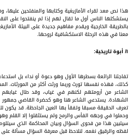
هذا نص معد لقراء الأمازيغية وكتابها والمنفتحين عليها، 
يستشكلها الناس أول ما تقال لهم إذا لم ينفتحوا على النق
بالطريقة الخارجية ويقدم مفاهيم جديدة على البيئة الأمازيغ
معنا في هذه الرحلة الاستكشافية لروحها.
١/ أبوة تاريخية:
تفاجئنا الرائعة بسطرها الأول وهو دعوة أو نداء بل استدعاء ي
كذلك، فهذه نفسها تورث وربما ورثت أكثر من المورثات. المس
الشاعر من أرومتهم لكنهم في غياب، وقد طال غيابهم ح
الشهادة. يستدعي الشاعر هنا وهو كحضرة القاضي جمهور الآب
تعرف الحقيقة مسبقا وتفقأ بها العين الجاحظة. قد يكون للش
وحملوا في وجهه الفأس والرمح ولم يستثقلوا إلا القلم وهو
سيتبين هذا من فحوى السؤال وبيان المحاكمة الذي سيتلوه 
لفظه والرقيق نغمه. لنلاحظ قبل معرفة السؤال مسألة على ا