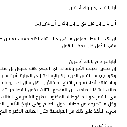
أبا با غر د ئ باباك أد غرين
أ _ با _ با_ غر_ دي _ با_ باك _ أ _ دغ_ رين
إن هذا السطر موزون ما في ذلك شك لكنه معيب بعيبين طفي
ففي الأول كان يمكن القول:
أبابا غراد ئ باباك أد غرين
إن تحويل صيغة الأمر بالإفراد إلى الجمع وهو مقبول بل مطلو
وهو عيب من نفس الدرجة إلا بالإساءة إلى العبارة شيئا ما وه
وإلا فلقد أصلحته ولم أقتنع به كالأول. هل سأل احد يوما 
صائت الشفا الصامت. إن المقطع الثالث يكون ناقصا من ثقيل 
في الشعر هو الملفوظ لا المكتوب. يطرح الشعر في الغالب مش
وكل ما تطرحه من مطبات حول العالم وفي تاريخ الألسن المكت
شيء. لنأخذ على ذلك من الفرنسية مثال الصائت الأخير e الذي ينطق لموازنة المقاطع الصوتية وظاهرتي:
_ la diérèse