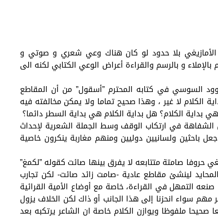
الأمازيغي بلا حدود لو كان هناك وعي شعري و صوتي و
 بالإملاء و بالرسم والقراءة أعراض الوعي الكتابي لكنه الى
داوود السوسي في كتابه المحترم ”أسقول” من أن المقاطع
ة الكلام لا غير ، وهذا صحيح تماما ولا يمكن مخالفته فيه
ي بداية الكلام؟ هل بداية الكلام هي بداية السطر دائما؟
ل الشفاهة في ارتكاب الوقف وسط الجملة الشعرية لإحداث
عل باحثين ولسانيين دوليين ومنهم مغاربة ينكرون خاصية
ي حروفا صامتة متتابعه لا يفرق بينها صائت كقوله ”لكمغ”
محايد لينشئ مقاطع عادية -صامت زائد صائت- لكن تجارب
صنعه التمهل في القراءة، خاصة مع أوضاع الأمية القرائية
ر مهم سواء انحزنا إلى هذا الجانب أو ذاك لكن الخلاف يزول
صحيحا ملفوظا ويوازن الكلام خاصة ان الشاعر يرتكبه بعد