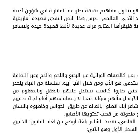
وهو يتناول مفاهيم دقيقة بطريقة المقاربة في شؤون أدبية
د الأدبي العالمي. يدرس هذا النص النقدي قصيدة أمازيغية
ية فليقرأها المتابع مرات عديدة لأنها قصيدة جيدة وليسافر
عبر كالصفات الوراثية عبر البضع واللحم والدم وعبر الثقافة
تدعى هو الأب ومن خلال الأب أبيه. سلسلة من الآباء ينحدر
تى صاروا كالغيب يستدل عليهم بالعقل وبالمعلوم من
اء ليسألهم سؤالا صعبا لا يتمناه متهم أمام لجنة تحقيق
اعر آباء اتصلوا بالعالم عن طريق الحواس وخاطبوه باللسان
 منحوتة من قصب تحتويها الأصابع.
القاضي، نقصد الشاعر بلغة أوضح من لغة القانون: الدقيق
لسطر الأول وهو الآتي: