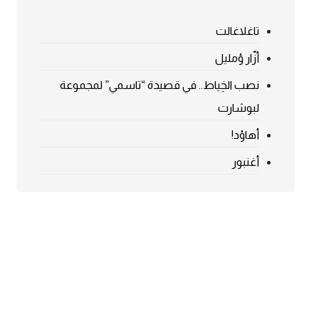
تاغلاغالت
أزّار ؤمليل
نصب الخِياط.. في قصيدة “تاسمي” لمجموعة
لبوشارت
أهاوْد!
أغنبور