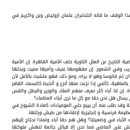
ا الوقف ما قاله الشاعران عثمان ازوليض وبن واكريم في
التاريخ عن العلل الثاوية خلف الأمية القاهرة. إن الأمية
قريب وفي الشعور. إن مفهومها عنيف وأمرها مميت وبحثها
ن تم فانوسا وهو لا يراه، ومع ذلك فهو متشبث بالأمل لأن
لماهية، كأنني إذا نزعت منها أنزع و أتخبط كالسمك القافز
. إن لنا آباء كثر نعرف منهم الملك والوزير والبطل والقس
يسال هل نحن حقا مع كل ما نرى أبناء العظماء؟
نة وقد طلب منه أن يبيع حلي المومياءات كعادة الشيوخ في
عظيمة فرنسية و إنجليزية لإنقاذها من طيش ورثتها.
لآباء في وضعيتنا؟ وهل هم حقا آباء ولماذا نحتاج إليهم
العيش على الماضي فما نحن إلا قبائل جائعة تنهش ملوكها