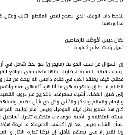
نلاحظ ذات الوقف الذي يصحح نقص المقطع الثالث ومثال هذ
محاورتهما
نغال ديس أݣوݣنت تارصاصين
ئميل ؤتنت لعالم كولو ت
إن السؤال عن سبب الحوادث (مايجران) هو بحث شامل في أرضية 
ليست حقيقة بالنسبة لحضارتنا لكنها متغلبة في الواقع ال
مظلم. كيف يعتقد المرء في ظلام دامس انه يبحث عن فنار وا
الظلام لا يطاق والهوية هي ما أنا هو، أتماهى معه وأشعر با
إلى ضيق الفضاء. أشياء سنعرفها بالتدريج عبر دروب القصيدة
والإمام والعالم والذكر والأنثى وكل ذي شأن عظيم. ونسلهم 
كان هذا شعور بطل فيلم المومياء ونيس أمام توابيت الفراع
قبيلته المتخلفة و الأمية. مومياءات متخشبة تتحرك أساطيل 
يسأل الشاب ونيس بعد ان اكتشف الحقيقة: ما قيمة هؤلاء ا
ولا نقدر إلا على بيعهم لنأكل. إن تركنا تجارة الاثار و 