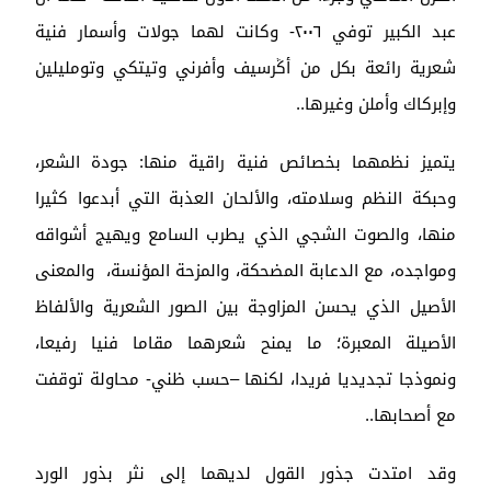
عبد الكبير توفي ٢٠٠٦- وكانت لهما جولات وأسمار فنية
شعرية رائعة بكل من أݣرسيف وأفرني وتيتكي وتومليلين
وإبركاك وأملن وغيرها..
يتميز نظمهما بخصائص فنية راقية منها: جودة الشعر،
وحبكة النظم وسلامته، والألحان العذبة التي أبدعوا كثيرا
منها، والصوت الشجي الذي يطرب السامع ويهيج أشواقه
ومواجده، مع الدعابة المضحكة، والمزحة المؤنسة، والمعنى
الأصيل الذي يحسن المزاوجة بين الصور الشعرية والألفاظ
الأصيلة المعبرة؛ ما يمنح شعرهما مقاما فنيا رفيعا،
ونموذجا تجديديا فريدا، لكنها –حسب ظني- محاولة توقفت
مع أصحابها..
وقد امتدت جذور القول لديهما إلى نثر بذور الورد