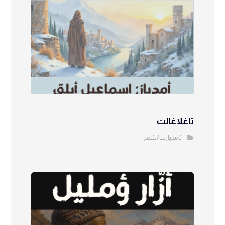
تاغلاغالت
تامديازت/شعر