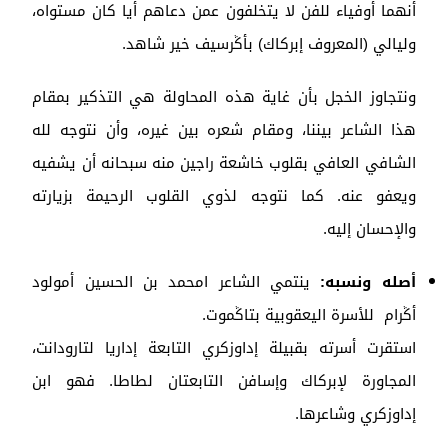
أنهما أوفياء للفن لا يتخلفون عمن دعاهم أيا كان مستواه،
وليالي (المعروف إبركاك) بأݣرسيف خير شاهد.
ونتجاوز الخجل بأن غاية هذه المحاولة هي التذكير بمقام
هذا الشاعر بيننا، ومقام شعره بين غيره، وأن نتوجه لله
الشافي العافي بقلوب خاشعة راجين منه سبحانه أن يشفيه
ويعفو عنه. كما نتوجه لذوي القلوب الرحيمة بزيارته
والإحسان إليه.
أصله ونسبه:
ينتمي الشاعر امحمد بن الحسين أمولود
أݣرام للأسرة اليعقوبية بتاݣموت.
استقرت أسرته بقبيلة إداوزكري التابعة إداريا لتارودانت،
المجاورة لإبركاك وإسافن التابعتان لطاطا. فهو ابن
إداوزكري وشاعرها.