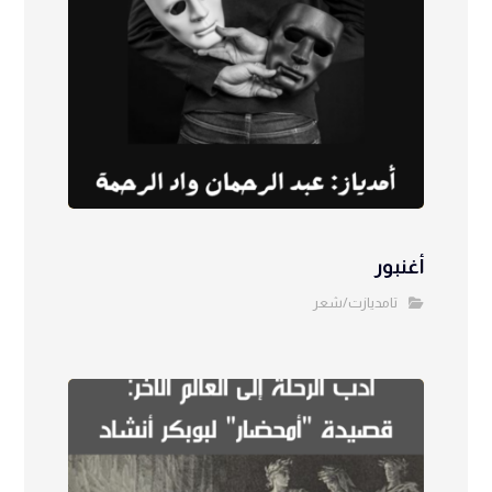
أغنبور
تامديازت/شعر