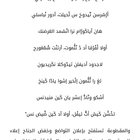
أرْسْرسن تّيدوخ س لْحيلت، آدور نْباسلي
هان آياݣورّام نرا انْسْمد الغرضنك
أولا لْفْرْقا أد دْ نْتّْموت، آرتنْت سّْمْغورح
لاجدود آديفلن تيدّوكلا نݣريديون
ئغ را نّْتّْمون إلْخير إشوا يادّا ݣينخ
أشكو ونّادّْ إعشر يان ݣين منيدنس
ئخْشْن ݣيسْ أتّْ ئيفْل، أولا آد ݣين ضِّيض نس”
والمقطوعة تستفتح بإعلان التواضع وخفض الجناح إعلاء