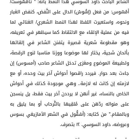
الشاعر الباحث داود السوسي هذا النمط بأنه: ” تامْسّوست/
أمْسّوس: من فعل (إسُّوسْ) الدال على النَّفض، كنفض الغبار
ونحوه، واستعيرت اللفظ لهذا النمط الشعري/ الغنائي لما
فيه من عملية الإلقاء مع الالتقاط كما سيظهر في تعريفه،
وهو مقطوعة شعرية قصيرة يتفنن الشاعر في إلقائها
بألحان شجية، يختار لها موضوعا ووزنا مناسبا لنوع الرقصة،
ولطبيعة الموضوع ومغزى تدخل الشاعر صاحب (أمسوس) إن
جاءت بعد حوار. فيردد راقصوا أحواش آخر بيت وحده، أو مع
لازمته إن كانت له لازمة.. وهي موجودة كذلك في أحواش
الخاص بالنساء، غير أنهن لا يرددن آخر بيت فقط، يل ينسجن
على منواله ردّهن على مُلقِيها بالتَّرحاب أو بما يليق به
وبالمقام.” من كتابه: (أسْقُّول في الشعر الأمازيغي بسوس
وعروضه، داود السوسي. ١٢ بتصرف.