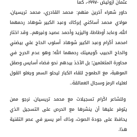
عثمان أزوليض -١٩٩٧-، كما
حاور شعراء آخرين منهم: محمد القادري، محمد تريسيان،
مولاي محمد أساكني إبركاك وعبد الكبير شوهاد رحمهما
الله، وعابد أوطاطا، واليزيد وأحمد عصيد وغيرهم.. وقد اختار
امحمد أݣرام وعبد الكبير شوهاد أسلوب الحاج علي بيضني
والحاج الحبيب ݣويميتك رحمهما الله؛ وهو عدم الحرج في
محاورة المتعلمين؛ بل الأخذ بيدهم نحو فضاء أسايس وصقل
الموهبة، مع الطموح للقاء الكبار ليحلو السمر ويعلو القول
لعلياء الرمز وسجال العمالقة..
وللشاعر اݣرام تسجيلات مع محمد تريسيان. نرجو ممن
يتوفر عليها أن ينشرها مع الحرص على التسجيل الذي
يحافظ على جودة الصوت، وذاك أمر يسير في عصر التقنية
هذا.