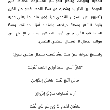
للمحبة والوداد، وتنحاز للقواسم المشتركة للحفاظ على
المودة بين الأتراب؛ وشعره من هذا النمط؛ فهو من الذين
يتهربون عن السجال القدحي ويتبرؤون منه؛ ما يعني وعيه
بقوة الشعر وسعة حياضه، وامتداد أفق حدائقه، وهذا
النمط هو الذي يرقي ذوق الجمهور ويحقق الإمتاع في
قوالب الجمال لا السجال القدحي البئيس.
ولنسمع لجوابه حين تمت مشاكسته بسجال قدحي يقول:
“هانّْ أسي احمد أورّيخ العيب نْتْركت
ماش ألّيغ تْنّيت: باسْلْن إيݣرّامن
أراك نْتجاواب حاوْلْغ إيزَوارْن
ماشّان لْعْداواتْ ؤور جّو ݣي لِّينْت