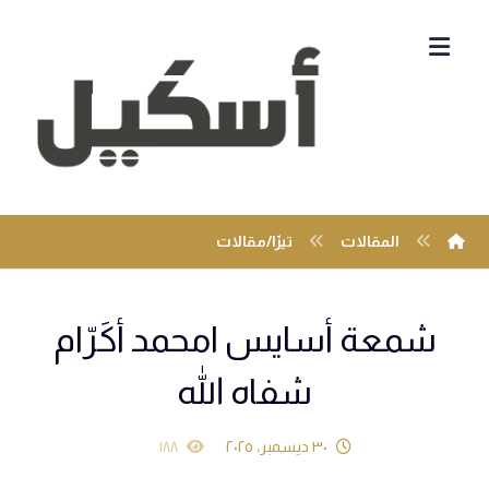
المقالات
تيرّا/مقالات
شمعة أسايس امحمد أكَرّام
شفاه الله
٣٠ ديسمبر، ٢٠٢٥
١٨٨