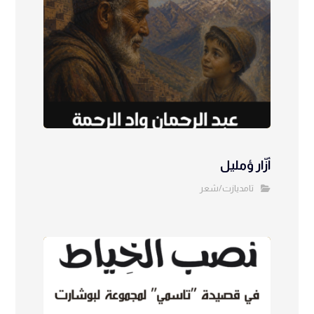
أزّار ؤمليل
تامديازت/شعر