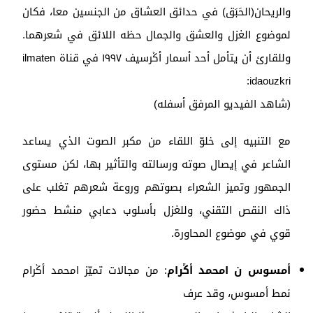
والريحان(الحَبَق) في حدائق العشاق من الجنسين معا، فكان
لموضوع الغزل والعشق والجمال حظه اللائق في شعرهما.
وللقارئ أن يتأمل أحد أسمار أݣرسيف ١٩٩٧ في قناة ilmaten
idaouzkri:
(شاهد الفيديو المرفق أسفله)
مع التنبيه إلى خلوّ اللقاء من مكبر الصوت الذي يساعد
الشاعر في إيصال صوته ورسالته والتأثير بها، لكن مستوى
الجمهور وتميز الشعراء بصوتهم وروعة شعرهم تغلب على
ذاك النقص التقني، وللغزل بأسلوب دعابي منشط حضور
قوي في موضوع المحاورة.
أمسوس ن امحمد أݣرام
: من مجالات تميّز امحمد أݣرام
نمط أمسوس، وقد عرف