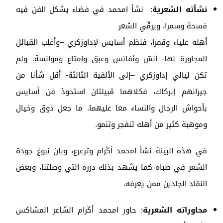
نشأته الشعرية
: نشأ امحمد في فضاء يشكل الفن فيه
فسحة وسمرا، ويرقّي الشعر
أهله علياء وقمرا، فنظم أسايس لإداوزكري –وأغلب القبائل
المجاورة لها- أنسٌ ونَفائس وعبق وإمتاع ومؤانسة. ولم
تكن ليالي إداوزكري –إلى الألفية الثالثة- أقل شأنا من
جيرانهم إبركاك، فكلاهما قبيلتان استحوذ فن أسايس
بأحواش الرجال والنساء معا عليهما. ما جعل ذوق وخيال
وموهبة كثير من أهله تنفجر وتنمو.
في هذه البيئة نشأ امحمد أݣرام وترعرع، وبان نبوغ جودة
الشعر في صباه كما يشهد بذلك درره التي وصلتنا، وبعض
النقاد الجادين ممن يعرفه.
محاوراته الشعرية
: حاور امحمد أݣرام الشاعر المشاكس