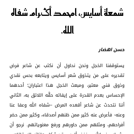
شمعة أسايس، امحمد أݣرام شفاه
الله.
حسن اهضار
يستوقفنا الخجل ونحن نحاول أن نكتب عن شاعر فرض
تقديره على من يتذوق شعر أسايس ويتابعه بحس نقدي
وذوق فني معتبر، ومبعث الخجل هذا اعتباران؛ أحدهما
الإحساس بعدم القدرة على إيفائه حقَّه اللائق به، الثاني
أننا نتحدث عن شاعر أقعده المرض –شفاه الله وعفا عنا
وعنه- فأعرض عنه كثير ممن ظنهم أصدقاء، وكثير ممن حضر
أفراحهم، ومثلهم ممن حاورهم ورفع معنوياتهم. نرجو أن