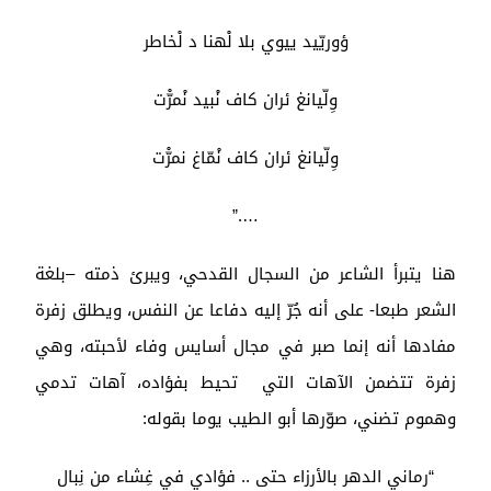
ؤوريّيد ييوي بلا لْهنا د لْخاطر
وِلّيانغ ئران كاف نْبيد نْمرّْت
وِلّيانغ ئران كاف نْمّاغ نمرّْت
….”
هنا يتبرأ الشاعر من السجال القدحي، ويبرئ ذمته –بلغة
الشعر طبعا- على أنه جُرّ إليه دفاعا عن النفس، ويطلق زفرة
مفادها أنه إنما صبر في مجال أسايس وفاء لأحبته، وهي
زفرة تتضمن الآهات التي تحيط بفؤاده، آهات تدمي
وهموم تضني، صوّرها أبو الطيب يوما بقوله:
“رماني الدهر بالأرزاء حتى .. فؤادي في غِشاء من نِبال