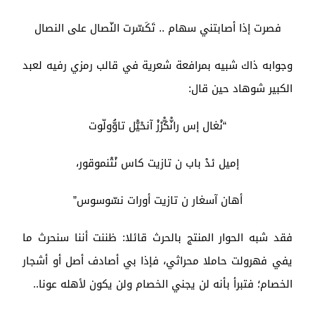
فصرت إذا أصابتني سهام .. تَكَسّرت النّصال على النصال
وجوابه ذاك شبيه بمرافعة شعرية في قالب رمزي رفيه لعبد
الكبير شوهاد حين قال:
“نْغال إس رانّْكّْرْزْ آنحْيّْل تاوُّولّوت
إميل ئدْ باب ن تازيت كاس نْتْنموقور،
أهان آسغار ن تازيت أورات نسّوسوس”
فقد شبه الحوار المنتج بالحرث قائلا: ظننت أننا سنحرث ما
يفي فهرولت حاملا محراثي، فإذا بي أصادف أصل أو أشجار
الخصام؛ فتبرأ بأنه لن يجني الخصام ولن يكون لأهله عونا..