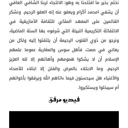
نختم بخير ما افتتحنا به وهو: الالتجاء لربنا الشافي العافي
أن يشفي امحمد أݣرام ويعفو عنه إنه العفو الرحيم. ونشكر
القائمين على المعهد الملكي للثقافة الأمازيغية في
الالتفاتة التكريمية النبيلة التي شرفوه بها السنة الماضية،
ونرجو من ذوي القلوب الرحيمة أن يلتفتوا إليه ولكل من
يعاني في صمت، فأهل سوس والمغاربة عموما علمهم
الإسلام أن لا يشكوا همومهم وآهاتهم إلا لله العزيز
الرحيم. وما الابتلاء بالمرض والفتن إلا ابتلاء للأصحاء
والأغنياء هل سيحسنون فيما ءاتاهم الله ويرفقوا بأخوانهم
أم سيبخلوا ويستكبروا.
فيديو مرفق