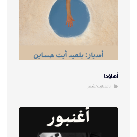
أهاوْد!
تامديازت/شعر