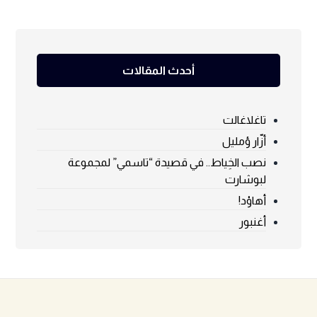
أحدث المقالات
تاغلاغالت
أزّار ؤمليل
نصب الخِياط.. في قصيدة “تاسمي” لمجموعة
لبوشارت
أهاوْد!
أغنبور