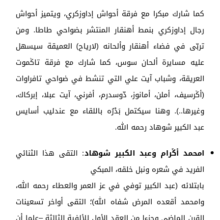
كما شارك مبكرا مع فرقة أحواش إداوزكري، ويتميز أحواش
رجال إداوزكري بنمط أهنقار المنتشر بضواحي طاطا. ومن
تربّى في فضاء أهنقار وألحانه (لارياح) العميقة سيسهل
عليه مسايرة ألحان سوس، كما شارك مع فرقة تاݣموت
العريقة، وشباب آيت علي التي تنشط في ضواحي تافراوات
(أݣرسيف، أملن، أمانوز، دّوسدرم، أفرني، آيت عبلا، إبركاك،
وغيرها..). وهنا سيكتمل بَدْرُه باللقاء مع عندليب أسايس
عبد الكبير شوهاد رحمه الله.
امحمد أݣرام وعبد الكبير شوهاد
: التقى هذا الثنائي
الفريد في شعره ونبل خلقه، المبكي
بابتلائه (عبد الكبير توفي في عز العمر والعطاء رحمه الله،
وامحمد أقعده المرض شفاه الله)؛ التقى أواخر تسعينات
القرن الماضي وجزءا من العقد الأول للألفية الثالثة –علما أن