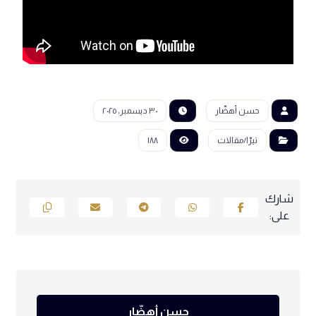
حسن أهضّار
٣٠ ديسمبر، ٢٠٢٥
تيرّا/مقالات
١٨٨
حسن أهضّار