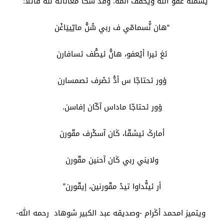
يشمله عفو الله ويخفف ألمه. وقد شكا معاناته لله قائلا:
“هان نّْسمامّي ف ربي سّْنّْ مايّييَاغْن
ئغ ئيرا أيْعفو، هانّْ ئيطّْف ئسافارن
ؤور ئحتاجّا س أدّْ ئصْرف ئصمسارن
ؤور ئحتاجّا ماداس آكّان إفاسن.
أمارݣ ئيشقّا، ݣان آسكْرف مقّورن
ولايني ربي ݣان آحنين مقّورن
أر ئيتّْداوا تيدْ مقّورنين، إيقّورن”
ويتميز امحمد أݣرام -وصديقه عبد الكبير شوهاد رحمه الله-