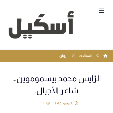
المقالات
أزوان
الرّايس محمد بيسموموين…
شاعر الأجيال.
٨ يونيو، ٢٠٢٥
٢١٩