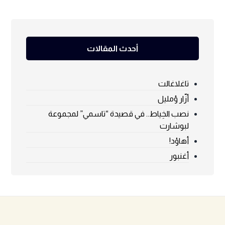
أحدث المقالات
تاغلاغالت
أزّار ؤمليل
نصب الخِياط.. في قصيدة “تاسمي” لمجموعة
لبوشارت
أهاوْد!
أغنبور