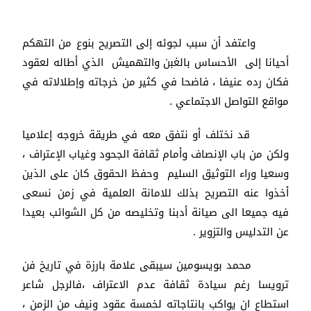
واعتفد أن سبب لجوئه إلى التصريح بنوع من التهكم
أحيانا إلى الأحساس بالغبن والتهميش الذي أطاله لعقود
فكان رده عنيفا ، فاضحا في كثير من خرجاته وإطلالاته في
مواقع التواصل الاجتماعي .
قد نختلف أو نتفق معه في طريقة خروجه إعلاميا
ولكن من باب الإنصاف وأمام ثقافة الجحود وغياب الإعتراف ،
وسعيا وراء التوثيق السليم وحفظ الحقوق كان على الذين
أخذوا عنه التصريح بذلك للامانة العلمية في زمن نسعى
فيه جميعا الى صيانة أدبنا وتخليصه من كل الشوائب بعيدا
عن التدليس والتزوير .
محمد بويسومين سيبقى علامة بارزة في تاريخ فن
ترويسا رغم سيادة ثقافة عدم الاعتراف ،فالرجل شاعر
استطاع ان يواكب بانتاجاته لخمسة عقود ونيف من الزمن ،