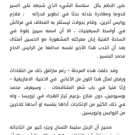
على النظم بكل سلاسة الشيء الذي شجعه على السير
قدوما ومغادرة بلدته بحثا في تطوير قدراته ، فلازم
روايس آخرين، وقام بجولات ليستقر به المطاف في مراكش
في أواسط السبعبنيات ، الا أن اسمه سيبرز بقوة في
الساحة الفنية إبان معركته المشهورة مع الحسين أمنتاك
بعد أن انتدب هذا الأخير نفسه مدافعا عن الرايس الحاج
محمد البنسير .
وقد خلفت هذه المرحلة – رغم مارافق ذلك من انتقادات
ورفض لمثل هذا اللون من الأغاني في الاغنية الامازيغية –
إرثا فنيا في باب شعر المتناقضات . وسيعرف محمد
بوسيومين، دون منازع ،بزعيم تيار الهجاء في ترويسا ، وله
في ذلك الكثير من الإنتاجات أداها بنفسه او أعدها للاخرين
من الروايس وترويسين .
صحيح أن الرجل سليط اللسان وجزء كبير من انتاجاته