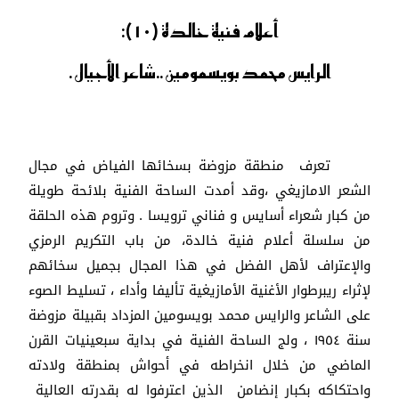
أعلام فنية خالدة (١٠):
الرايس محمد بويسمومين ..شاعر الأجيال .
تعرف منطقة مزوضة بسخائها الفياض في مجال
الشعر الامازيغي ،وقد أمدت الساحة الفنية بلائحة طويلة
من كبار شعراء أسايس و فناني ترويسا . وتروم هذه الحلقة
من سلسلة أعلام فنية خالدة، من باب التكريم الرمزي
والإعتراف لأهل الفضل في هذا المجال بجميل سخائهم
لإثراء ريبرطوار الأغنية الأمازيغية تأليفا وأداء ، تسليط الصوء
على الشاعر والرايس محمد بويسومين المزداد بقبيلة مزوضة
سنة ١٩٥٤ ، ولج الساحة الفنية في بداية سبعينيات القرن
الماضي من خلال انخراطه في أحواش بمنطقة ولادته
واحتكاكه بكبار إنضامن الذين اعترفوا له بقدرته العالية