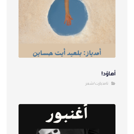
أهاوْد!
تامديازت/شعر