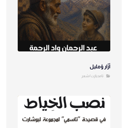
أزّار ؤمليل
تامديازت/شعر