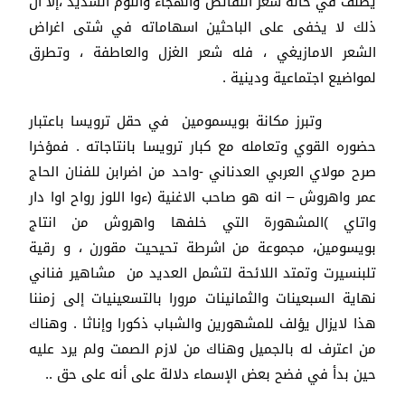
يصنف في خانة شعر النقائض والهجاء واللوم الشديد ،إلا أن
ذلك لا يخفى على الباحثين اسهاماته في شتى اغراض
الشعر الامازيغي ، فله شعر الغزل والعاطفة ، وتطرق
لمواضيع اجتماعية ودينية .
وتبرز مكانة بويسمومين في حقل ترويسا باعتبار
حضوره القوي وتعامله مع كبار ترويسا بانتاجاته . فمؤخرا
صرح مولاي العربي العدناني -واحد من اضرابن للفنان الحاج
عمر واهروش – انه هو صاحب الاغنية (ءوا اللوز رواح اوا دار
واتاي )المشهورة التي خلفها واهروش من انتاج
بويسومين، مجموعة من اشرطة تحيحيت مقورن ، و رقية
تلبنسيرت وتمتد اللائحة لتشمل العديد من مشاهير فناني
نهاية السبعينات والثمانينات مرورا بالتسعينيات إلى زمننا
هذا لايزال يؤلف للمشهورين والشباب ذكورا وإناثا . وهناك
من اعترف له بالجميل وهناك من لازم الصمت ولم يرد عليه
حين بدأ في فضح بعض الإسماء دلالة على أنه على حق ..