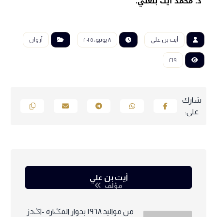
ذ. محمد أيت بنعلي.
أيت بن علي
٨ يونيو، ٢٠٢٥
أزوان
٢١٩
أيت بن علي
مؤلف
من مواليد ١٩٦٨ بدوار الفݣارة -اݣدز