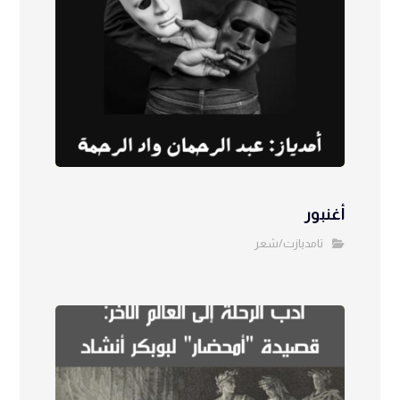
أغنبور
تامديازت/شعر