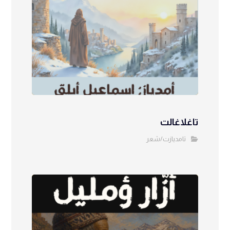
تاغلاغالت
تامديازت/شعر