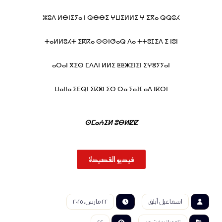
ⵣⵓⴷ ⵍⴱⵏⵉⵢⴰ ⵏ ⵕⴱⴱⵉ ⵖⵡⵉⵍⵍⵉ ⵖ ⵉⴳⴰ ⵕⵕⵓⵃ
ⵜⴰⵍⵍⵓⵃⵜ ⵉⴽⴽⴰ ⵙⵙⵏⵚⴰⵕ ⴷⴰ ⵜⵜⵓⵊⵉⴷ ⵉ ⵏⵓⵏ
ⴰⵔⴰⵏ ⴳⵉⵙ ⵎⴷⴷⵏ ⵍⵍⵉ ⵟⵟⵥⵉⵏⵉⵏ ⵉⵖⵓⵢⵢⴰⵏ
ⵡⴰⵏⵏⴰ ⵉⴹⵕⵏ ⵉⴽⵓⵏ ⵉⵙ ⵔⴰ ⵢⴰⴼ ⴰⴷ ⵏⴽⵔⵏ
ⵙⵎⴰⵄⵉⵍ ⵓⴱⵍⵇⵇ
فيديو القصيدة
اسماعيل أبلق
٢٢ مارس، ٢٠٢٥