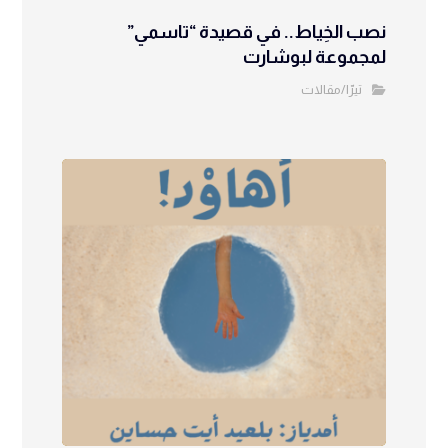
نصب الخِياط.. في قصيدة “تاسمي”
لمجموعة لبوشارت
تيرّا/مقالات