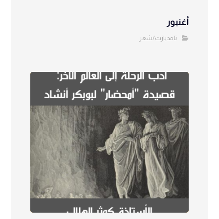
أغنبور
تامديازت/شعر