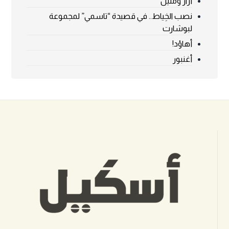
أزّار ؤمليل
نصب الخِياط.. في قصيدة “تاسمي” لمجموعة
لبوشارت
أهاوْد!
أغنبور