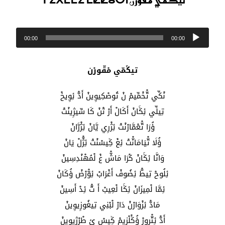
مشغل
00:00
00:00
الصوت
تيݣمّي مْقّورْن
نْكِّي تّْخْمِّيمْ نْ تُوصْكِيوِينْ أَدّْ ئِوِيخْ
تِيلِّي ئِݣَانْ أَكَالْ أَرْ تْنْ كَا سِّيژِينْتْ
ؤُرَا تّْعْمَّارْنْتْ ئِژْرِي يَّانْ ئِژْرَّانْ
ؤُلَا تّْيَامَانّْتْ ئِغْ ݣِيسْنْتْ ئِژّْلْ يَانْ
وَانَّا ئِݣَانْ كْرَا مَاشّْ غْ لْمُهْنْدِسِينْ
ئِلُوحْ تِيطّْ ئِضُوفْ أَغْرَابْ ئِوّْرْضْ ؤُكَانْ
ئِمَّا لْمِيزَانْ ئِݣَا لْعِيبْ أَ تّْ ئِدْ أَسِينْ
مَادّْ ئِزْوَارْنْ دَارْ لْبْنِي تِيغُوزِيوِينْ
أَدّْ ئِتّْرورْ ؤُݣْلْزِيمْ ݣِيسْ ئِ طْرْژِيوِينْ