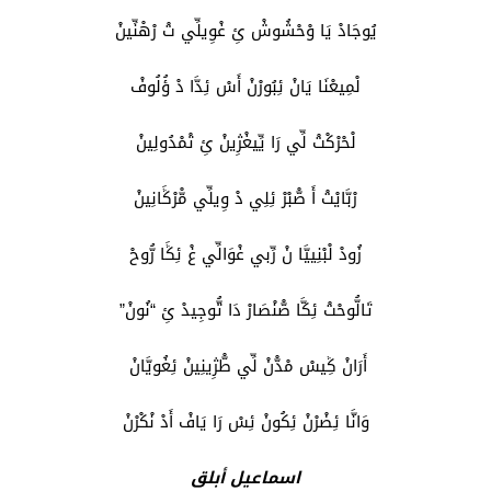
يُوجَادْ يَا وْحْشُوشْ ئِ غْوِيلِّي تْ رْهْنِّينْ
لْمِيعْنَا يَانْ ئِبُورْنْ أَسْ ئِدَّا دْ ؤُلُوفْ
لْحْرْكْتْ لِّي رَا يِّيغْژِينْ ئِ تْمْدُولِينْ
رْبَّايْتْ أَ صّْبْرْ ئِلِي دْ وِيلِّي مّْرْݣَانِينْ
زُودْ لْبْنِييَّا نْ رِّبي غْوَالِّي غْ ئِݣَا رُّوحْ
تَالُّوحْتْ ئِکَّا صّْنْصَارْ دَا تُّوجِيدْ ئِ “نُونْ”
أَرَانْ ݣِيسْ مْدّْنْ لِّي طّْژِينِينْ ئِغُويَّانْ
وَانَّا ئِضْرْنْ ئِكُونْ ئِسْ رَا يَافْ أَدْ نْكْرْنْ
اسماعيل أبلق