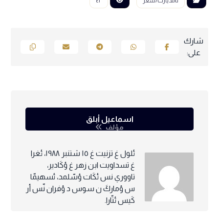
تامديازت/شعر
٤٢
اسماعيل أبلق
مؤلف
ئلول غ تزنيت غ ١٥ شتنبر ١٩٨٨، ئغرا
غ تسداويت ابن زهر غ ؤكَادير،
تاووري نس ئكَات ؤسّلمد، ئسهيمّا
س ؤماركَ ن سوس د ؤفران نّس أر
كَيس ئتّارا.