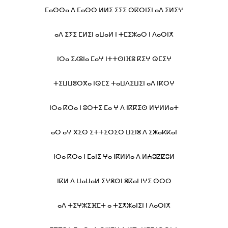
ⵎⴰⵙⵙⴰ ⴷ ⵎⴰⵙⵙ ⵍⵍⵉ ⵉⵢⵉ ⵙⴽⵔⵏⵉⵏ ⴰⴷ ⵉⵍⵉⵖ
ⴰⴷ ⵉⵢⵉ ⵎⵍⵉⵏ ⴰⵡⴰⵍ ⵏ ⵜⵎⵉⵣⴰⵔ ⵏ ⴷⴰⵔⵏⵅ
ⵏⵔⴰ ⵉⵃⵓⵏⴰ ⵎⴰⵖ ⵏⵜⵜⵙⵏⴼⵓ ⴽⵉⵖ ⵕⵎⵉⵖ
ⵜⵉⵡⵡⵓⵔⴳⴰ ⵏⵕⵎⵉ ⵜⴰⵡⴷⵉⵡⵉⵏ ⴰⴷ ⵏⴽⵔⵖ
ⵏⵔⴰ ⴽⵔⴰ ⵏ ⵓⵔⵜⵉ ⵎⴰ ⵖ ⴷ ⵏⴽⴽⵉⵙ ⵍⵖⵍⵍⴰⵜ
ⴰⵔ ⴰⵖ ⴳⵉⵙ ⵉⵜⵜⵉⵔⵉⵔ ⵡⵉⵏⵓ ⴷ ⵉⵥⴰⴽⴽⴰⵏ
ⵏⵔⴰ ⴽⵔⴰ ⵏ ⵎⴰⵏⵉ ⵖⴰ ⵏⴽⵍⵍⴰ ⴷ ⵍⵄⵓⵇⵇⵓⵍ
ⵏⴽⵍ ⴷ ⵡⴰⵡⴰⵍ ⵉⵖⵓⵙⵏ ⵓⴽⴰⵏ ⵏⵖⵉ ⵙⵔⵙ
ⴰⴷ ⵜⵉⵖⵣⵉⴼⵎⵜ ⴰ ⵜⵉⵅⵣⴰⵏⵉⵏ ⵏ ⴷⴰⵔⵏⵅ