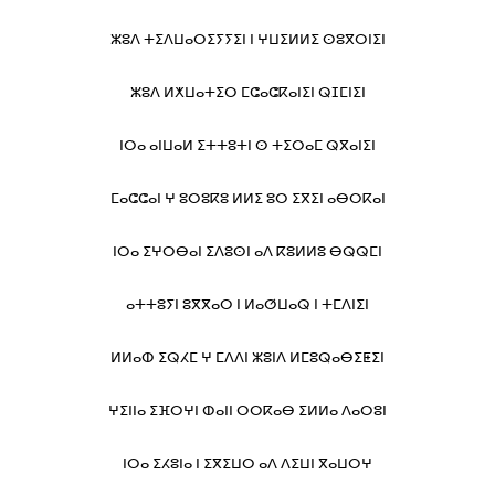
ⵣⵓⴷ ⵜⵉⴷⵡⴰⵔⵉⵢⵢⵉⵏ ⵏ ⵖⵡⵉⵍⵍⵉ ⵙⵓⴳⵔⵏⵉⵏ
ⵣⵓⴷ ⵍⵅⵡⴰⵜⵉⵔ ⵎⵛⴰⵛⴽⴰⵏⵉⵏ ⵕⵊⵎⵏⵉⵏ
ⵏⵔⴰ ⴰⵏⵡⴰⵍ ⵉⵜⵜⵓⵜⵏ ⵙ ⵜⵉⵔⴰⵎ ⵕⴳⴰⵏⵉⵏ
ⵎⴰⵛⵛⴰⵏ ⵖ ⵓⵔⵓⴽⵓ ⵍⵍⵉ ⵓⵔ ⵉⴳⵉⵏ ⴰⴱⵔⴽⴰⵏ
ⵏⵔⴰ ⵉⵖⵔⴱⴰⵏ ⵉⴷⵓⵙⵏ ⴰⴷ ⴽⵓⵍⵍⵓ ⴱⵕⵕⵎⵏ
ⴰⵜⵜⵓⵢⵏ ⵓⴳⴳⴰⵔ ⵏ ⵍⴰⵚⵡⴰⵕ ⵏ ⵜⵎⴷⵏⵉⵏ
ⵍⵍⴰⵀ ⵉⵕⵃⵎ ⵖ ⵎⴷⴷⵏ ⵣⵓⵏⴷ ⵍⵎⵓⵕⴰⴱⵉⵟⵉⵏ
ⵖⵉⵏⵏⴰ ⵉⴼⵔⵖⵏ ⵀⴰⵏⵏ ⵔⵔⴽⴰⴱ ⵉⵍⵍⴰ ⴷⴰⵔⵓⵏ
ⵏⵔⴰ ⵉⵃⵓⵏⴰ ⵏ ⵉⴳⵉⵡⵔ ⴰⴷ ⴷⵉⵡⵏ ⴳⴰⵡⵔⵖ