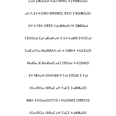
ⵎⴰⴷ ⵉⵣⵡⴰⵔⵏ ⴷⴰⵔ ⵍⴱⵏⵉ ⵜⵉⵖⵓⵣⵉⵡⵉⵏ
ⴰⴷ ⴷ ⵉⵜⵜⵔⵓⵔ ⵓⴳⵍⵣⵉⵎ ⴳⵉⵙ ⵉ ⵟⵕⵥⵉⵡⵉⵏ
ⵉⵖ ⵏⵏ ⵢⵓⵜ ⵉⴳⴳⵉ ⵏ ⵡⴰⵟⵍⴰⵙ ⵏⵖ ⵉⵥⵓⵕⴰⵏ
ⵢⵉⵙⵙⴰⵏ ⵎⴰⵏ ⴰⴽⴰⵍ ⴰⵖ ⴷ ⵉⵜⵜⴰⵍⵍ ⵉⵖⵔⵎⴰⵏ
ⵎⴰⵛ ⴰⵢⴷⴰ ⵍⴰⴱⵓⴷⴷ ⴰⴷ ⵜ ⵎⵍⴽⵏⵜ ⵜⵡⵊⵉⵡⵉⵏ
ⴱⴰⴱⴰ ⴼ ⴱⴰⴱⴰⵙ ⴰⵔ ⵉⵅⵙⴰⵏ ⵜⵜⵎⴹⵍⵏⵉⵏ
ⵉⵖ ⵏⵣⴷⴰⵖ ⵏⵙⵙⵏⴼⵓ ⵖ ⵢⴰⵏ ⵉⵚⵕⴹ ⵉ ⵢⴰⵏ
ⵏⵔⴰ ⴽⵔⴰ ⵏ ⵓⵅⴰⵎ ⴰⵖ ⵢⴰⵎⵉ ⵜⴰⵣⵣⴰⵏⵉⵏ
ⵣⵓⴷ ⵜⵉⴷⵡⴰⵔⵉⵢⵢⵉⵏ ⵏ ⵖⵡⵉⵍⵍⵉ ⵙⵓⴳⵔⵏⵉ
ⵏⵔⴰ ⴽⵔⴰ ⵏ ⵓⵅⴰⵎ ⴰⵖ ⵢⴰⵎⵉ ⵜⴰⵣⵣⴰⵏⵉⵏ