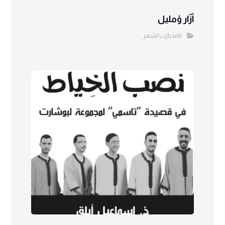
أزّار ؤمليل
تامديازت/شعر