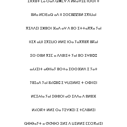
ⵉⴳⴳⵓⵜ ⵎⴰ ⵔⴰⴷ ⵕⵥⵎⵖ ⴷ ⵍⴽⴰⵖⵉⴹ ⵏⵙⵙⵏ ⵜ
ⵓⵍⴰ ⵍⵎⵏⴹⴰⵕ ⴰⴷ ⵏⵏ ⵉⵙⵎⵓⵇⵇⵓⵍ ⵉⴳⵏⵡⴰⵏ
ⴳⵉⴷⴷⵉⵏ ⵉⵣⵓⵔⵏ ⴼⴰⴷ ⴰⵖ ⴷ ⵓⵔ ⵉⵜⵜⴰⴳⴳⴰ ⵢⴰⵏ
ⵏⵏⵉⵅ ⴰⵡⵏ ⵉⴳⵉⵡⵔ ⵍⵍⵉ ⵏⵔⴰ ⵢⴰⴳⴳⵓⴳ ⵓⴽⴰⵏ
ⵉⵙ ⵙⵓⵍ ⴳⵉⵎ ⴰ ⴷⴷⵓⵏⵉⵜ ⵢⴰⵏ ⵓⵔ ⵉⵖⵓⵛⵛ
ⴰⵃⵃⵉⵏⵜ ⴰⴱⵏⵏⴰⵢ ⵓⵔⵜⴰ ⵉⵙⵙⴼⵍⴷ ⵉ ⵢⴰⵜ
ⵢⵓⵊⴰⴷ ⵢⴰⵏ ⵓⵃⵛⵓⵛ ⵉ ⵖⵡⵉⵍⵍⵉ ⵜ ⵔⵀⵏⵏⵉⵏ
ⵍⵎⵉⵄⵏⴰ ⵢⴰⵏ ⵉⴱⵓⵔⵏ ⴰⵙ ⵉⴷⴷⴰ ⴷ ⵓⵍⵓⴼ
ⵍⵃⵔⴽⵜ ⵍⵍⵉ ⵔⴰ ⵢⵉⵖⵣⵉⵏ ⵉ ⵜⵎⴷⵓⵍⵉⵏ
ⵕⴱⴱⴰⵢⵜ ⴰ ⵚⵚⴱⵔ ⵉⵍⵉ ⴷ ⵡⵉⵍⵍⵉ ⵎⵎⵔⴳⴰⵏⵉⵏ