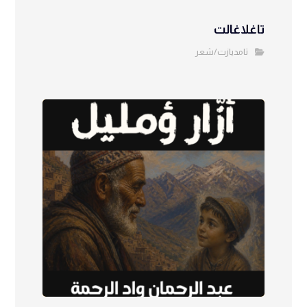
تاغلاغالت
تامديازت/شعر