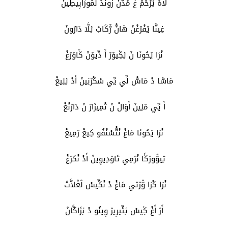
لَّاهْ ئِرْحْمْ غْ مْدّْنْ زُونْدْ لْمُورَابِيطِينْ
غِينَّا يْفْرْغْنْ هَانّْ رّْكَابْ ئِلَّا دَارُونْ
نْرَا يْحُونَا نْ ئِݣِيوْرْ أَ دِّيوْنْ ݣَاوْرْغْ
مَاسَّا دْ مَاسّْ لِّي يِّي سْكْرْنِينْ أَدْ ئِلِيغْ
أَ يِّي مْلِينْ أَوَالْ نْ تْمِيزَارْ نْ دَارْنْغْ
نْرَا يْحُونَا مَاغْ نْتّْسْنْفُو كِيغْ رْمِيغْ
تِيوُّورْݣَا نْرْمِي تَاوْدِيوِينْ أَدْ نْكرْغْ
نْرَا كْرَا وّْرْتي مَاغْ دْ نْكِّيسْ لْغْلاَّتْ
أَرْ أَغْ ݣِيسْ ئِتِّيرِيرْ وِينُو دْ ئِزَاكَّانْ