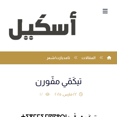
المقالات
تامديازت/شعر
تيكَمّي مقّورن
٢٢ مارس، ٢٠٢٥
٤٢
تيكَمي مقّورن ⵜⵉⴳⵎⵎⵉ ⵎⵇⵇⵓⵔⵏ