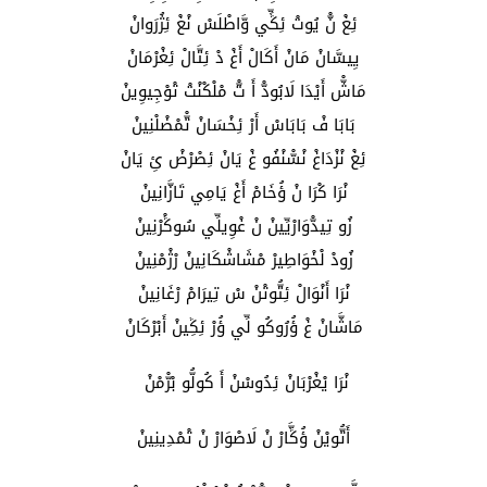
ئِغْ نّْ يُوتْ ئِݣِّي وَّاطْلَسْ نْغْ ئِژُرَوانْ
يِيسَّانْ مَانْ أَكَالْ أَغْ دْ ئِتَّالْ ئِغْرْمَانْ
مَاشّْ أَيْدَا لَابُودّْ أَ تّْ مْلْكْنْتْ تْوْجِيوِينْ
بَابَا فْ بَابَاسْ أَرْ ئِخْسَانْ تّْمْضْلْنِينْ
ئِغْ نْزْدَاغْ نْسّْنْفُو غْ يَانْ ئِصْرْضْ ئِ يَانْ
نْرَا كْرَا نْ ؤُخَامْ أَغْ يَامِي تَازَّانِينْ
زُو تِيدّْوَارْيِّينْ نْ غْوِيلِّي سُوݣْرْنِينْ
زُودْ لْخْوَاطِيرْ مْشَاشْكَانِينْ رْژْمْنِينْ
نْرَا أَنْوَالْ ئِتُّوتْنْ سْ تِيرَامْ رْغَانِينْ
مَاشَّانْ غْ ؤُرُوكُو لِّي ؤُرْ ئِݣِينْ أَبْرْكَانْ
نْرَا يْغْرْبَانْ ئِدُوسْنْ أَ كُولُّو بْرّْمْنْ
أَتُّويْنْ ؤُݣَّارْ نْ لَاصْوَارْ نْ تْمْدِينِينْ