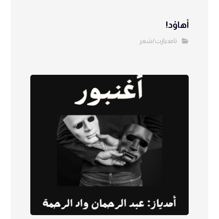
أهاوْد!
تامديازت/شعر