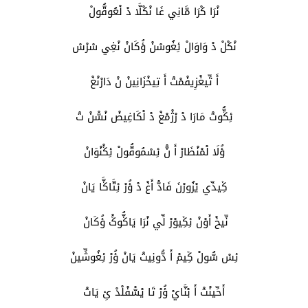
نْرَا كْرَا مَّانِي غَا نْكْلَّا دْ لْعُوقُّولْ
نْكْلْ دْ وَاوَالْ ئِغُوسْنْ ؤُكَانْ نْغِي سْرْسْ
أَ تِّيغْزِيفْمْتْ أَ تِيخْزَانِينْ نْ دَارْنْغْ
ئِݣُّوتْ مَارَا دْ رْژْمْغْ دْ لْكَاغِيضْ نْسّْنْ تْ
ؤُلَا لْمْنْظَارْ أَ نّْ ئِسْمُوقُّولْ ئِݣْنْوَانْ
ݣِيدِّي يْزُورْنَ فَادّْ أَغْ دْ ؤُرْ ئِتَّاݣَّا يَانْ
نِّيخْ أَوْنْ ئِݣِيوْرْ لِّي نْرَا يَاݣُّوݣْ ؤُكَانْ
ئِسْ سُّولْ ݣِيمْ أَ دُّونِيتْ يَانْ ؤُرْ ئِغُوشِّينْ
أَحِّينْتْ أَ بْنَّايْ ؤُرْ تَا يْسّْفْلْدْ ئِ يَاتْ