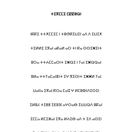
ⵜⵉⴳⵎⵎⵉ ⵎⵇⵇⵓⵕⵏ
ⵏⴽⴽⵉ ⵜⵜⵅⵎⵎⵉⵎ ⵏ ⵜⵓⵚⴽⵉⵡⵉⵏ ⴰⴷ ⴷ ⵉⵡⵉⵅ
ⵜⵉⵍⵍⵉ ⵉⴳⴰⵏ ⴰⴽⴰⵍ ⴰⵔ ⵜⵏ ⴽⴰ ⵙⵙⵉⵥⵉⵏⵜ
ⵓⵔⴰ ⵜⵜⵄⵎⵎⴰⵔⵏⵜ ⵉⵥⵕⵉ ⵏ ⵢⴰⵏ ⵉⵥⵕⵕⴰⵏ
ⵓⵍⴰ ⵜⵜⵢⴰⵎⴰⵏⴻⵏⵜ ⵉⵖ ⴳⵉⵙⵏⵜ ⵉⵥⵥⵍ ⵢⴰⵏ
ⵡⴰⵏⵏⴰ ⵉⴳⴰⵏ ⴽⵔⴰ ⵎⴰⵛ ⵖ ⵍⵎⵓⵀⵏⴷⵉⵙⵉⵏ
ⵉⵍⵓⵃ ⵜⵉⵟⵟ ⵉⴹⵓⴼ ⴰⵖⵔⴰⴱ ⵉⵡⵡⵕⴷ ⵓⴽⴰⵏ
ⵉⵎⵎⴰ ⵍⵎⵉⵣⴰⵏ ⵉⴳⴰ ⵍⵄⵉⴱ ⴰⴷ ⵜ ⵉⴷ ⴰⵙⵉⵏ