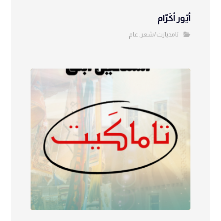
أيّور أكَرّام
تامديازت/شعر
عام
,