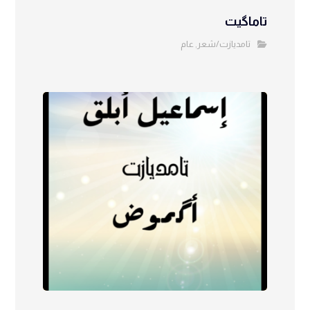
تاماگيت
تامديازت/شعر
عام
,