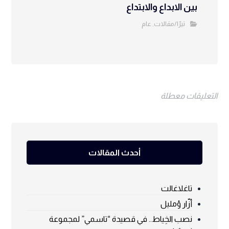
بين الابداع والابتداع
تيرّا/مقالات
عام
,
التعليقات معطلة
أحدث المقالات
تاغلاغالت
أزّار ؤمليل
نصب الخِياط.. في قصيدة “تاسمي” لمجموعة