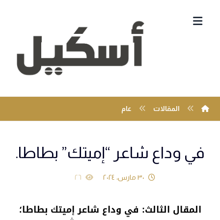
المقالات
عام
في وداع شاعر “إميتك” بطاطا.
٣٠ مارس، ٢٠٢٤
٢٦
المقال الثالث: في وداع شاعر إميتك بطاطا؛