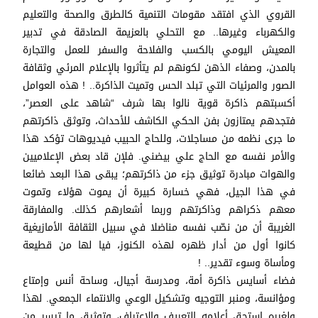
القروي الذي افتقد مقومات التنمية كالطرق والصحة والتعليم
والكهرباء وغيرها.. مع التحلي بالعزيمة الصادقة في تدبير
المعيش اليومي بالكسب والفلاحة والسفر للعمل والتجارة
بالمدن، وصفاء الذهن لكونهم لم يتأثروا بالإعلام المرئي وثقافة
الصور والمرئيات التي تبلد الحس وتميت الذاكرة.. ! هذه العوامل
أكسبتهم ذاكرة قوية نالوا بها شرف “شاهد على العصر”،
فتجدهم يمتازون بفن الحكي الكاشف للأحداث، وتوثق ذاكرتهم
ما جرى نظمه من مساجلات، وللحاج الحبيب فيديوهات تؤكد هذا
والأمر نفسه مع الحاج علي بيضني. فلإن قاد بعض الإعلاميين
والهوات مبادرة توثيق جزء من ذاكرتهم؛ يبقى هذا البعد ضائعا
في هذا الجيل، فهي خسارة كبيرة أن يموت هؤلاء وتموت
معهم ذكراهم وذاكرتهم وربما أشعارهم كذلك. والمفارقة
الغريبة أن من نصّب نفسه مناضلا في سبيل الثقافة الأمازيغية
كانوا أول من أدار ظهره لهذه الكنوز، فيا لها من قطيعة
ومأساة وسوء تقدير.. !
فضاء أسايس ذاكرة أمة، ومدرسة أجيال، وساحة أنس وإمتاع
ومؤانسة، ومنبر التوجيه وتشكيل الوعي والانتماء الجمعي. لهذا
ولغيره استحق أعلامه التعريف والاعتراف، وتوثيق ما تيسر من