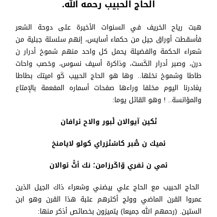
الحاج الحبيب رحمه الله.
هبت رياح الخريف في السنوات الأخيرة على دوحة الشعر
فأسقطت أوراق جيل من حكماء أسايس، إنهم سلسلة جبلية من
شعراء الحكمة والفضيلة يحمل كل واحد منهم شموخ أدرار ن
درن، وصبر أدرار الكَست، وذاكرة أسيف نسوس، وخصب واحات
طاطا وشموخ نخلها.. وها هو الحاج الحبيب كَو اميتك بطاطا
يغادرنا اليوم مخلفا وراءها صفحات أسماره المفعمة بالإمتاع
والمؤانسة.. ! وهو القائل يوما:
نْكين آيوالان لْبور والاح ئرافان
ئميك ن صّْبر كاسْنْزراي كولو لايامنخ
ئمي ن ئفري وّاكَرزامن؛ نك أتّْ ئوالان
الحاج الحبيب مع الحاج علي بيضني وشعراء ذاك الجيل الذين
عمروا القرن الماضي وولج أكثرهم عتبة هذا القرن وهو ابن
الستين. (رحمهم الله جميعا) يتميزون بخصائص أذكر منها: