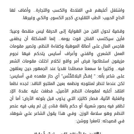
واشتغل أغلبهم في الفلاحة والكسب والتجارة.. وأضاف لها
الحاج الحبيب: الطب التقليدي كجبر الكسور، والكي وغيرها.
وقضية تحول الفن من الهواية إلى الحرفة ليس منقصة وعيبا؛
فأين سيكتسب الفنان قوت يومه.. إنما المشكلة أن يطغى
هاجس المال على أصالة الموهبة وكفاءة النظم، وتصير مقومات
العمل الشعري والفني وأعراف أسايس يتحكم فيها نجوم
مزيفون استطاعوا فرض أمر واقع لكلام اختلت مقومات الشعر
فيه.. وكثيرا ما سمعنا مصطلحا نقديا عند الجمهور حين يعلقون
على شاعر بأنه: ” إسْكْر البلاصْتْنْس” أي حاز مقعده في أسايس؛
لكن عندما تنظر لمنتوجه ونظمه بعين المتتبع الناقد: تجده نظما
افتقد أغلبه لمقومات النظم الأصيل، فطغت عليه عقدة الرّد
والغلبة الآنية، فصار كالبَرَد التي يذوب قبل بلوغه الأرض؛ أما أن
تظفر فيه بصور شعرية أو حكم بالغة فنادر، إن لم يغب فيه عنصر
النظم وهو سلامة الوزن. وفي هذا يقول الشاعر علي شوهاد
في قصيدته: تامغرا ووشن: