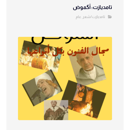
تامديازت: أگموض
تامديازت/شعر
عام
,