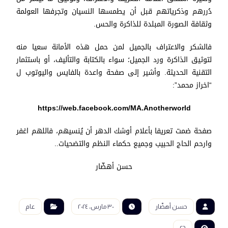
دُررهم وذكرياتهم قبل أن يطمسها النسيان وتجرفها العولمة
وثقافة الصورة المبلدة للذاكرة والحس.
فالشكر والاعتراف بالجميل لمن حمل هذه الأمانة سعيا منه
لتوثيق الذاكرة ورد الجميل؛ سواء بالكتابة والتأليف، أو باستثمار
التقنية الحديثة. وأشير إلى صفحة واعدة بالفايس واليوتوب ل
“اخراز محمد”:
https://web.facebook.com/MA.Anotherworld
صفحة ضمت تعريفا بأعلام أوشك الدهر أن يُنسيهم، فاللهم اغفر
وارحم الحاج الحبيب وجميع حكماء النظم والتضحيات..
حسن أهضّار
حسن أهضّار
٣٠ مارس، ٢٠٢٤
عام