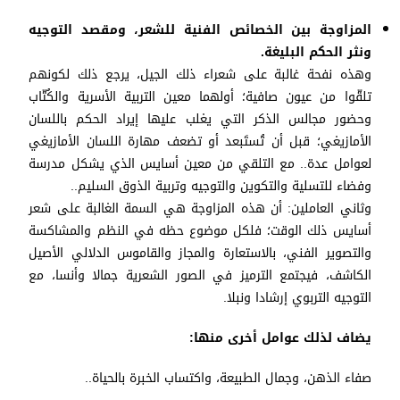
المزاوجة بين الخصائص الفنية للشعر، ومقصد التوجيه
ونثر الحكم البليغة.
وهذه نفحة غالبة على شعراء ذلك الجيل، يرجع ذلك لكونهم
تلقّوا من عيون صافية؛ أولهما معين التربية الأسرية والكُتّاب
وحضور مجالس الذكر التي يغلب عليها إيراد الحكم باللسان
الأمازيغي؛ قبل أن تُستَبعد أو تضعف مهارة اللسان الأمازيغي
لعوامل عدة.. مع التلقي من معين أسايس الذي يشكل مدرسة
وفضاء للتسلية والتكوين والتوجيه وتربية الذوق السليم..
وثاني العاملين: أن هذه المزاوجة هي السمة الغالبة على شعر
أسايس ذلك الوقت؛ فلكل موضوع حظه في النظم والمشاكسة
والتصوير الفني، بالاستعارة والمجاز والقاموس الدلالي الأصيل
الكاشف، فيجتمع الترميز في الصور الشعرية جمالا وأنسا، مع
التوجيه التربوي إرشادا ونبلا.
يضاف لذلك عوامل أخرى منها:
صفاء الذهن، وجمال الطبيعة، واكتساب الخبرة بالحياة..