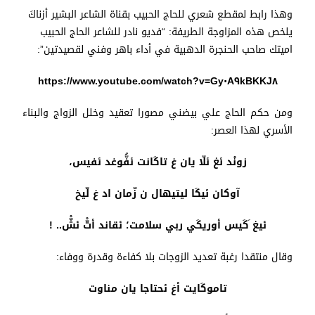
وهذا رابط لمقطع شعري للحاج الحبيب بقناة الشاعر البشير أزناكَ
يلخص هذه المزاوجة الطريفة: “فديو نادر للشاعر الحاج الحبيب
اميتك صاحب الحنجرة الدهبية في أداء باهر وفني لقصيدتين”:
https://www.youtube.com/watch?v=Gy٠A٩kBKKJ٨
ومن حكم الحاج علي بيضني مصورا تعقيد وخلل الزواج والبناء
الأسري لهذا العصر:
زونْد ئغ ئلّا يان غ تاكَانت ئفُّوغد ئفيس،
آوكان ئيكَا ليتيهال ن زّمان اد غ لّيخ
ئيغ َكَيس أوريكَي ربي سلامت؛ ئقاند أتّْ ئشّْ.. !
وقال منتقدا رغبة تعديد الزوجات بلا كفاءة وقدرة ووفاء:
تاموكَايت أغ ئحتاجا يان مناوت