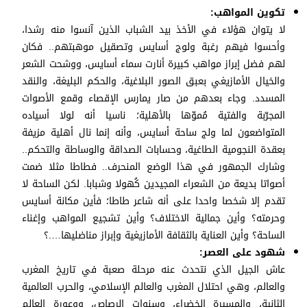
تكوين المواهب:
لا يتوان هؤلاء في الأخذ بيد الشباب الذين آنسوا منه رشدا،
وأحسوا فيهم رغبة ولوج أسايس وتصقيل موهبتهم.. فكان
لهم فضل إبراز مواهب كبيرة أنارت سماء أسايس، ووشحت الشعر
والخيال الأمازيغي بعبق الصور البلاغية، والحكم البليغة، والنقد
المسدد. وجاء بعدهم من صار يمارس الإقصاء وقمع الأصوات
المجرّبة والفتية مُموّها بالأهلية؛ ناسيا أنه لولا أسياده
المتواضعون لما ولج ساحة أسايس، وأنه إنما نال أهلية مزيفة
بعقدة النجومية الطاغية، وحسابات الصداقة والوساطة والتحكم..
وشارك الجمهور في هذا الوضع المنحرف.. فطاطا مثلا ضمت
أصواتا بديعة من الشعراء المجيدين كُهولا وشبابا. لكن الساحة لا
تقدم إلا شخصا واحدا على أنه شاعر طاطا؛ فأين مكانة أسايس
وحرمته؟ وأين جمالية الاختلاف؟ وأين تشجيع المواهب وإغناء
الساحة؟ وأين العناية بالثقافة الأمازيغية وإبراز مناضليها….؟
شهود على العصر:
عاش الجيل الذي نتحدث عنه مرحلة صعبة في تاريخ المغرب
والعالم، وهي احتلال المغرب والعالم الإسلامي، والحرب العالمية
الثانية، والمسيرة الخضراء، وسنوات الرصاص، ووعورة العالم