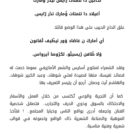
ئكّاتين دا ئتّمتات رّايس ئيدّر ؤُماركَ
أغيلاد دا ئتمتات ؤُماركَ ئدّر رّايس.
علق الحاج الحبيب على هذا الوضع قائلا:
أي أماركَ ن غاصّاد ؤور ئيطّيف لْقانون
ؤلا طّافن رّيسيبُّو، لكرّوصا آيرواس.
ونقد الشعراء لمنتوج أسايس والشعر الأمازيغي عموما خصت له
قصائد نفيسة، منها قصيدة لعلي شوهاد، وعبد الكبير شوهاد،
والهاشم آيت وحمان. أرجو أن يتيسر التعريف بها.
كما أن التجربة والوعي تُكتسب من خلال العمل والأسفار
والاحتكاك بالسوق وذوي الحرف والتجارب.. فتصقل شخصية
الفنان وتجعله أدرى بواقع الناس وخبايا المجتمع.. ! فتأخذ
الموهبة والصناعة الشعرية ذاك الواقع وتصوغه في قوالب
شعرية وفنية مناسبة..