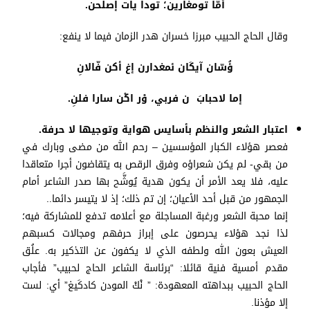
أمّا تومغارين؛ تودا يات إصلحن.
وقال الحاج الحبيب مبرزا خسران هدر الزمان فيما لا ينفع:
ؤُسّان آيكَان ئمغدارن إغ أكن فّالانِ
إما لاحبابَ ن فربي، وْر اكْن سارا فلنِ.
اعتبار الشعر والنظم بأسايس هواية وتوجيها لا حرفة.
فعصر هؤلاء الكبار المؤسسين – رحم الله من مضى وبارك في
من بقي- لم يكن شعراؤه وفرق الرقص به يتقاضون أجرا متعاقدا
عليه، فلا يعد الأمر أن يكون هدية يُوشَّح بها صدر الشاعر أمام
الجمهور من قبل أحد الأعيان؛ إن تم ذلك؛ إذ لا يتيسر دائما..
إنما محبة الشعر ورغبة المساجلة مع أعلامه تدفع للمشاركة فيه؛
لذا نجد هؤلاء يحرصون على إبراز حرفهم ومجالات كسبهم
العيش بعون الله ولطفه الذي لا يكفون عن التذكير به. علُق
مقدم أمسية فنية قائلا: “برئاسة الشاعر الحاج لحبيب” فأجاب
الحاج الحبيب ببداهته المعهودة: ” نْكْ المودن كادكَيغ” أي: لست
إلا مؤذنا.