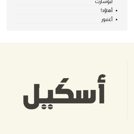
لبوشارت
أهاوْد!
أغنبور