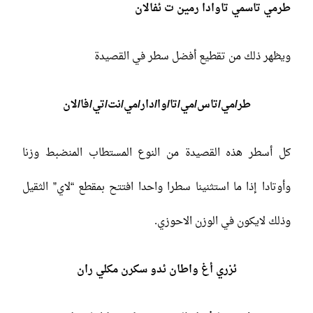
طرمي تاسمي تاوادا رمين ت ئفالان
ويظهر ذلك من تقطيع أفضل سطر في القصيدة
طر/مي/تاس/مي/تا/وا/دار/مي/نت/تي/فا/لان
كل أسطر هذه القصيدة من النوع المستطاب المنضبط وزنا
وأوتادا إذا ما استثنينا سطرا واحدا افتتح بمقطع “لاي” الثقيل
وذلك لايكون في الوزن الاحوزي.
ئزري أغ واطان ئدو سكرن مكلي ران