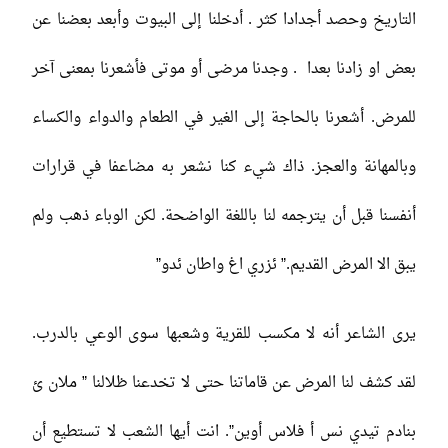
التاريخ وحصد أجدادا كثر . أدخلنا إلى البيوت وأبعد بعضنا عن
بعض او زادنا بعدا . وجدنا مرضى أو موتى فأشعرنا بمعنى آخر
للمرض. أشعرنا بالحاجة إلى الغير في الطعام والدواء والكساء
وبالمهانة والعجز. ذاك شيء كنا نشعر به مضاعفا في قرارات
أنفسنا قبل أن يترجمه لنا باللغة الواضحة. لكن الوباء ذهب ولم
يبق الا المرض القديم.” ئزري اغ واطان ئدو”
يرى الشاعر أنه لا مكسب للقرية وشعبها سوى الوعي بالدرب.
لقد كشف لنا المرض عن قاماتنا حتى لا تخدعنا ظلالنا ” ملان ئ
بنادم تيدي نس أ فلاس أوين”. انت أيها الشعب لا تستطيع أن