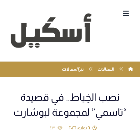
المقالات
تيرّا/مقالات
نصب الخِياط.. في قصيدة
“تاسمي” لمجموعة لبوشارت
٦ يوليو، ٢٠٢٦
٤٣