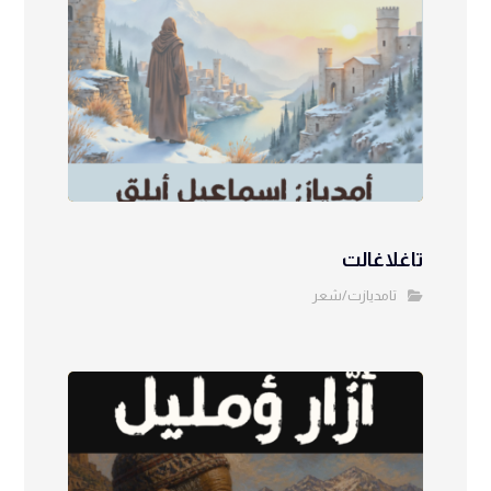
تاغلاغالت
تامديازت/شعر