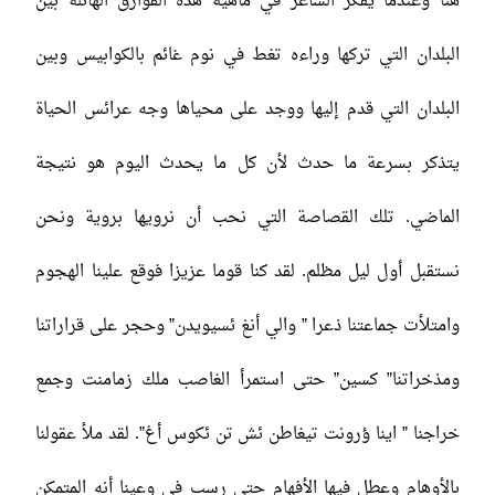
هنا وعندما يفكر الشاعر في ماهية هذه الفوارق الهائلة بين
البلدان التي تركها وراءه تغط في نوم غائم بالكوابيس وبين
البلدان التي قدم إليها ووجد على محياها وجه عرائس الحياة
يتذكر بسرعة ما حدث لأن كل ما يحدث اليوم هو نتيجة
الماضي. تلك القصاصة التي نحب أن نرويها بروية ونحن
نستقبل أول ليل مظلم. لقد كنا قوما عزيزا فوقع علينا الهجوم
وامتلأت جماعتنا ذعرا ” والي أنغ ئسيويدن” وحجر على قراراتنا
ومذخراتنا” كسين” حتى استمرأ الغاصب ملك زمامنت وجمع
خراجنا ” اينا ؤرونت تيغاطن ئش تن ئكوس أغ”. لقد ملأ عقولنا
بالأوهام وعطل فيها الأفهام حتى رسب في وعينا أنه المتمكن