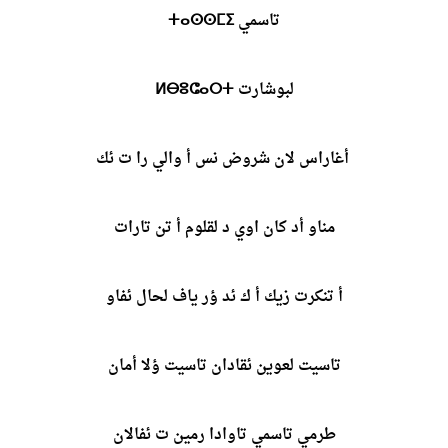
تاسمي ⵜⴰⵙⵙⵎⵉ
لبوشارت ⵍⴱⵓⵛⴰⵔⵜ
أغاراس لان شروض نس أ والي را ت ئك
مناو أد كان اوي د لقلوم أ تن تارات
أ تنكرت زيك أ ك ئد ؤر ياف لحال ئفاو
تاسيت لعوين ئقادان تاسيت ؤلا أمان
طرمي تاسمي تاوادا رمين ت ئفالان