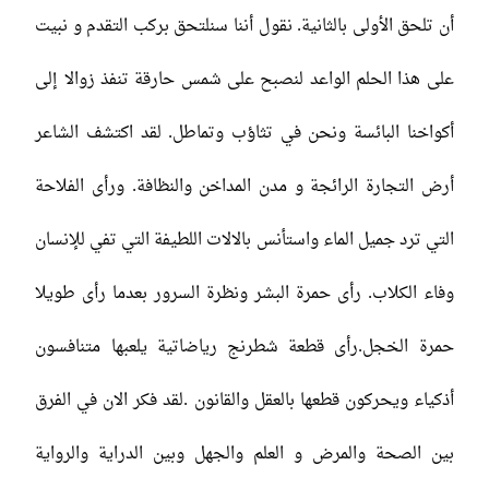
أن تلحق الأولى بالثانية. نقول أننا سنلتحق بركب التقدم و نبيت
على هذا الحلم الواعد لنصبح على شمس حارقة تنفذ زوالا إلى
أكواخنا البائسة ونحن في تثاؤب وتماطل. لقد اكتشف الشاعر
أرض التجارة الرائجة و مدن المداخن والنظافة. ورأى الفلاحة
التي ترد جميل الماء واستأنس بالالات اللطيفة التي تفي للإنسان
وفاء الكلاب. رأى حمرة البشر ونظرة السرور بعدما رأى طويلا
حمرة الخجل.رأى قطعة شطرنج رياضاتية يلعبها متنافسون
أذكياء ويحركون قطعها بالعقل والقانون .لقد فكر الان في الفرق
بين الصحة والمرض و العلم والجهل وبين الدراية والرواية