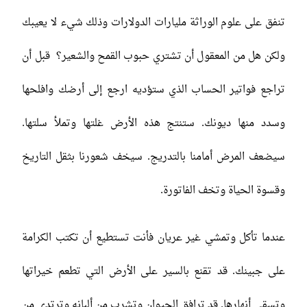
تنفق على علوم الوراثة مليارات الدولارات وذلك شيء لا يعيبك
ولكن هل من المعقول أن تشتري حبوب القمح والشعير؟ قبل أن
تراجع فواتير الحساب الذي ستؤديه ارجع إلى أرضك وافلحها
وسدد منها ديونك. ستنتج هذه الأرض غلتها وتملأ سلتها.
سيضعف المرض أمامنا بالتدريج. سيخف شعورنا بثقل التاريخ
وقسوة الحياة وتخف الفاتورة.
عندما تأكل وتمشي غير عريان فأنت تستطيع أن تكتب الكرامة
على جبينك. قد تقنع بالسير على الأرض التي تطعم خيراتها
وتسقي أنهارها. قد ترافق الحيوان وتشرب من ألبانه وترتدي من