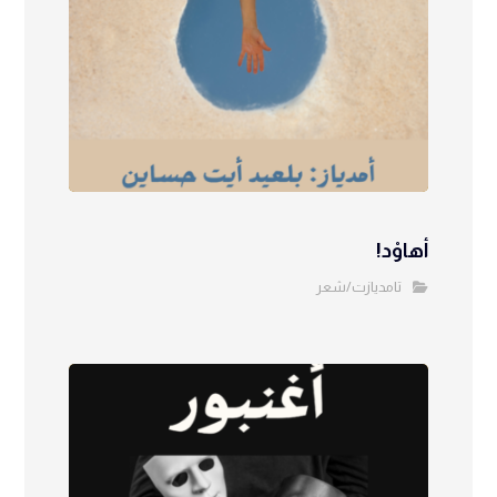
أهاوْد!
تامديازت/شعر