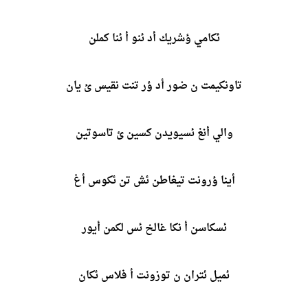
ئكامي ؤشريك أد ئنو أ ئنا كملن
تاونكيمت ن ضور أد ؤر تنت نقيس ئ يان
والي أنغ ئسيويدن كسين ئ تاسوتين
أينا ؤرونت تيغاطن ئش تن ئكوس أغ
ئسكاسن أ نكا غالخ ئس لكمن أيور
ئميل ئتران ن توزونت أ فلاس ئكان