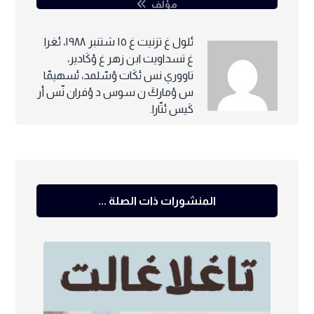
مؤلف
ئلول غ تزنيت غ ١٥ شتنبر ١٩٨٨، ئغرا
غ تسداويت ابن زهر غ ؤكَادير،
تاووري نس ئكَات ؤسّلمد، ئسهيمّا
س ؤماركَ ن سوس د ؤفران نّس أر
كَيس ئتّارا.
المنشورات ذات الصلة ...