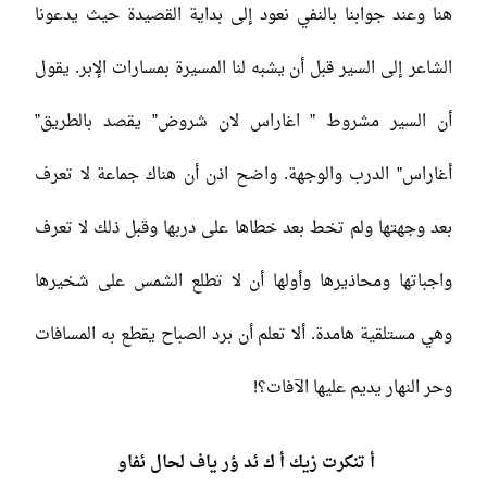
هنا وعند جوابنا بالنفي نعود إلى بداية القصيدة حيث يدعونا
الشاعر إلى السير قبل أن يشبه لنا المسيرة بمسارات الإبر. يقول
أن السير مشروط ” اغاراس لان شروض” يقصد بالطريق”
أغاراس” الدرب والوجهة. واضح اذن أن هناك جماعة لا تعرف
بعد وجهتها ولم تخط بعد خطاها على دربها وقبل ذلك لا تعرف
واجباتها ومحاذيرها وأولها أن لا تطلع الشمس على شخيرها
وهي مستلقية هامدة. ألا تعلم أن برد الصباح يقطع به المسافات
وحر النهار يديم عليها الآفات؟!
أ تنكرت زيك أ ك ئد ؤر ياف لحال ئفاو