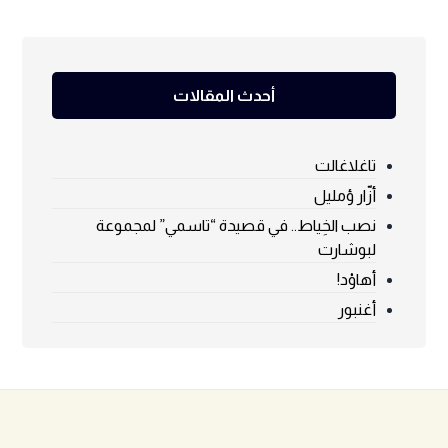
أحدث المقالات
تاغلاغالت
أزّار ؤمليل
نصب الخِياط.. في قصيدة “تاسمي” لمجموعة
لبوشارت
أهاوْد!
أغنبور