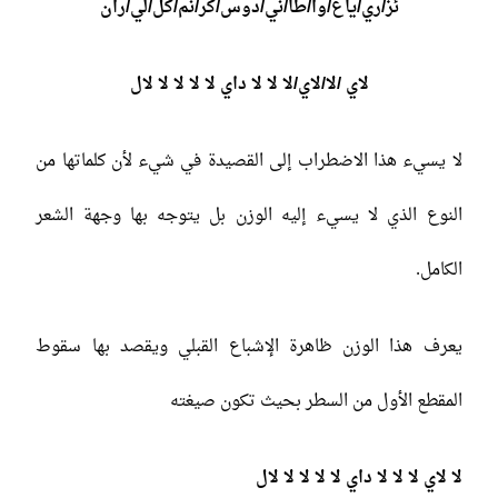
ئز/ري/ياغ/وا/طا/ني/دوس/كر/نم/كل/لي/ران
لاي /لا/لاي/لا لا لا داي لا لا لا لا لال
لا يسيء هذا الاضطراب إلى القصيدة في شيء لأن كلماتها من
النوع الذي لا يسيء إليه الوزن بل يتوجه بها وجهة الشعر
الكامل.
يعرف هذا الوزن ظاهرة الإشباع القبلي ويقصد بها سقوط
المقطع الأول من السطر بحيث تكون صيغته
لا لاي لا لا لا داي لا لا لا لا لال