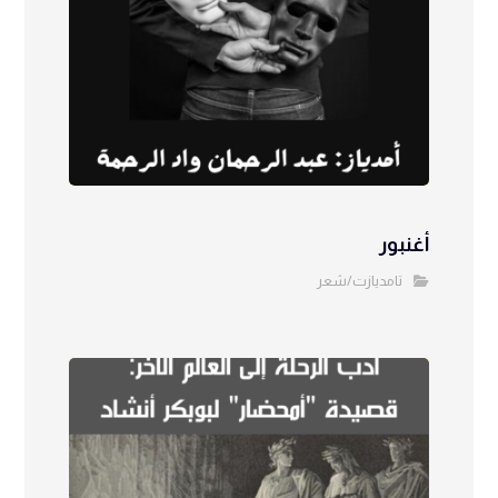
أغنبور
تامديازت/شعر