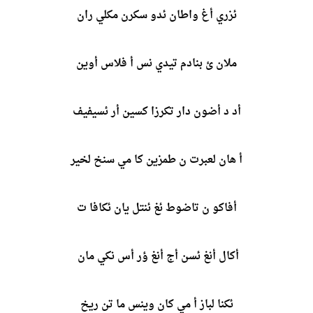
ئزري أغ واطان ئدو سكرن مكلي ران
ملان ئ بنادم تيدي نس أ فلاس أوين
أد د أضون دار تكرزا كسين أر ئسيفيف
أ هان لعبرت ن طمزين كا مي سنخ لخير
أفاكو ن تاضوط ئغ ئنتل يان ئكافا ت
أكال أنغ ئسن أج أنغ ؤر أس نكي مان
ئكنا لباز أ مي كان وينس ما تن ريخ