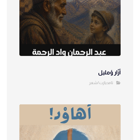
أزّار ؤمليل
تامديازت/شعر