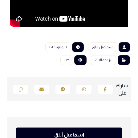
اسماعيل أبلق
٦ يوليو، ٢٠٢٦
تيرّا/مقالات
٤٣
اسماعيل أبلق