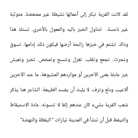
لقد كانت القرية تبكر إلى أعمالها نشيطة غير ممتعضة. متوثبة
غير ناعسة. تتناول الخبز باليد والمعول بالأخرى. تستلذ هذا
وذاك. تشتم في خبزها رائحة أرضها فيكون ذلك إدامها. تسوق
وتحرث. تجمع وتقلب. تغزل وتنسج وتمخض. تخبز وتعيش
غبر عابئة بغنى الآخرين أو مواردهم المشبوهة. ما عند الآخرين
ألاعيب ودلع وترف. لا يلبث أن يفسد الطبيعة. الشاعر هنا يذكر
شعب القرية بشيء كان عندهم إلفا لا تنسونه. عادة الاستيقاظ
والتيقظ قبل أن تنشأ في المدينة تيارات ” اليقظة والنهضة”