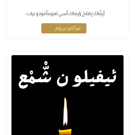
أرفّاك إنايانخ ؤرفاك أسي لعوينأمودو نرات ...
اقرأ أكثر/غر ؤكَار