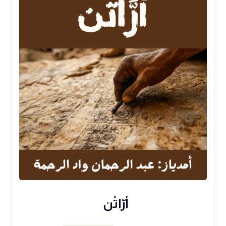
أرّاتْن