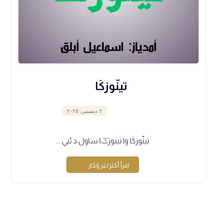
تينّوزكَا
٢ ديسمبر، ٢٠٢٥
تينّوزكَا وا تينوژݣا ساول د ئني ...
اقرأ أكثر/غر ؤكَار