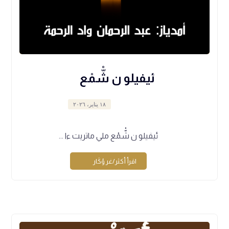
ئيفيلو ن شّْمْع
١٨ يناير، ٢٠٢٦
ئيفيلو ن شّْمْع ملي ماتريت ءا ...
اقرأ أكثر/غر ؤكَار