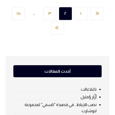
١٥
…
٣
٢
١
أحدث المقالات
تاغلاغالت
أزّار ؤمليل
نصب الخِياط.. في قصيدة “تاسمي” لمجموعة
لبوشارت