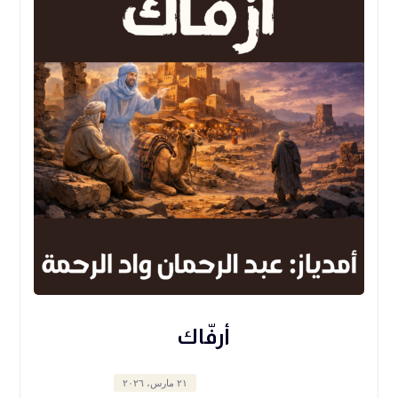
أرفّاك
٢١ مارس، ٢٠٢٦