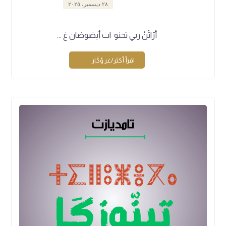
٢٨ ديسمبر، ٢٠٢٥
أرّاتْنْ ربي تحنو ات أيضوضان غ ...
اقرأ أكثر/غر ؤكَار