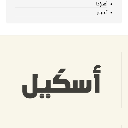
أهاوْد!
أغنبور