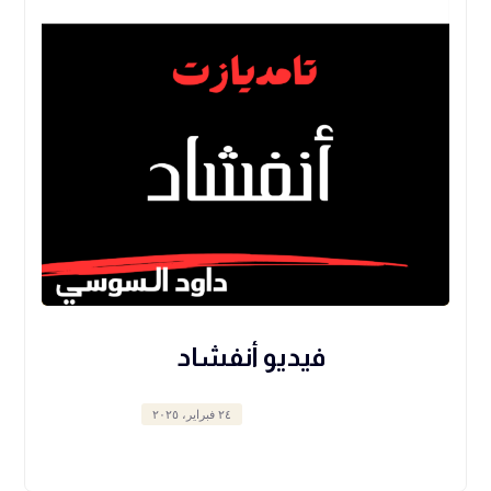
فيديو أنفشاد
٢٤ فبراير، ٢٠٢٥