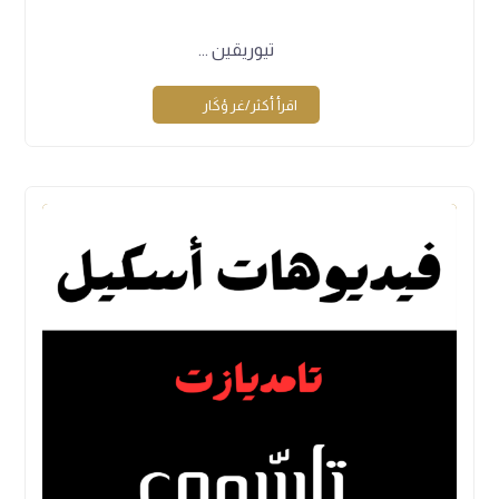
تيوريقين ...
اقرأ أكثر/غر ؤكَار