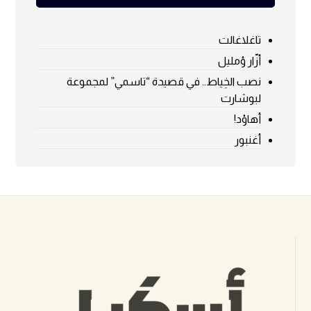
تاغلاغالت
أزّار ؤمليل
نصب الخِياط.. في قصيدة “تاسمي” لمجموعة
لبوشارت
أهاوْد!
أغنبور