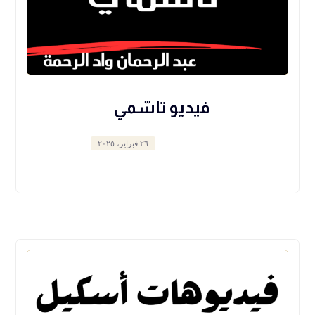
فيديو تاسّمي
٢٦ فبراير، ٢٠٢٥