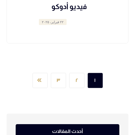
فيديو أدوكو
٢٢ فبراير، ٢٠٢٥
٣
٢
١
أحدث المقالات