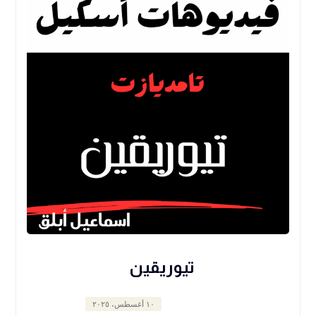
تيوريقين
١٠ أغسطس، ٢٠٢٥