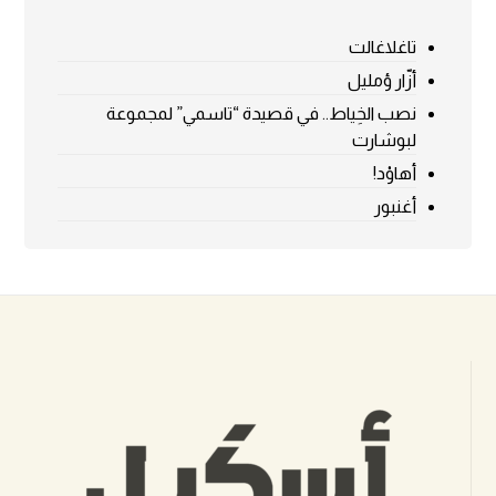
تاغلاغالت
أزّار ؤمليل
نصب الخِياط.. في قصيدة “تاسمي” لمجموعة
لبوشارت
أهاوْد!
أغنبور