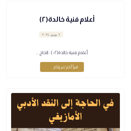
أعلام فنية خالدة(٢)
٦ يونيو، ٢٠٢٤
أعلام فنية خالدة(٠٢ ) : الحاج ...
اقرأ أكثر/غر ؤكَار