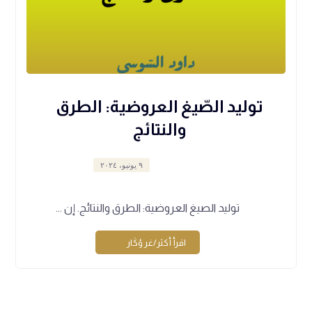
توليد الصّيغ العروضية: الطرق
والنتائج
٩ يونيو، ٢٠٢٤
توليد الصيغ العروضية: الطرق والنتائج. إن ...
اقرأ أكثر/غر ؤكَار