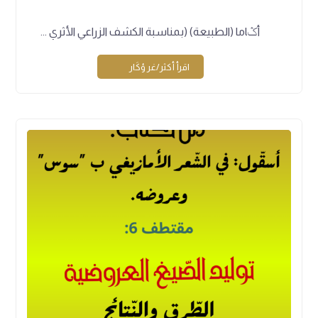
أݣاما (الطبيعة) (بمناسبة الكشف الزراعي الأثري ...
اقرأ أكثر/غر ؤكَار