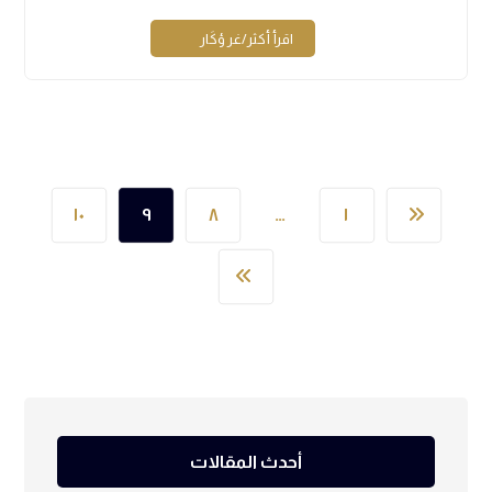
اقرأ أكثر/غر ؤكَار
١٠
٩
٨
…
١
أحدث المقالات