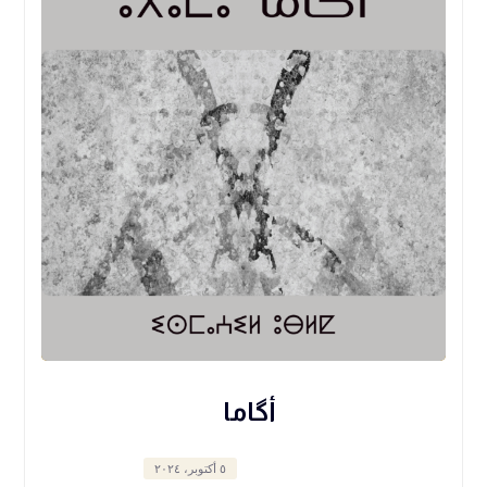
أگاما
٥ أكتوبر، ٢٠٢٤