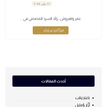
١٦ يناير، ٢٠٢٥
عمر واهروش ..رائد السرد القصصي في ...
اقرأ أكثر/غر ؤكَار
أحدث المقالات
تاغلاغالت
أزّار ؤمليل